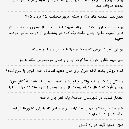
روایت رویترز از پیام هشدارآمیز ایران به آمریکا و اسرائیل/جنگ در آخرین
لحظه متوقف شد
پیش‌بینی قیمت طلا، دلار و سکه امروز پنجشنبه ۱۵ مرداد ۱۴۰۵
روایت پزشکیان از دیدار با رهبر شهید انقلاب پس از بمباران جلسه شورای
عالی امنیت ملی؛ ایشان مانند یک کوه در پشتیبانی از دولت حامی بودند
+فیلم
رویترز: آمریکا برخی تحریم‌های مرتبط با ایران را لغو می‌کند
خبر مهم بقایی درباره مذاکرات ایران و عمان درخصوص تنگه هرمز
کدام روش پخت تخم مرغ برای بدن مفید است؟/ خام، آب‌پز یا سرخ‌شده؟
واکنش پزشکیان به حواشی پیام رهبر انقلاب درباره تفاهم‌نامه آتش‌بس؛
برخی افراد که دنبال تفرقه بودند، از این موضوع سوءاستفاده کردند +فیلم
انفجار شدید در شهرستان صحنه/ یک نفر جان باخت
خبر جدید پاکستان درباره مذاکرات ایران و آمریکا/ رایزنی کشورها درباره
تنگه هرمز ادامه دارد؟
موج جدید گرما در راه کشور