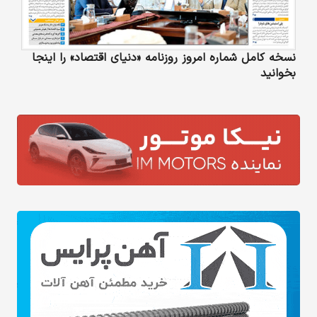
نسخه کامل شماره امروز روزنامه «دنیای‌ اقتصاد» را اینجا
بخوانید