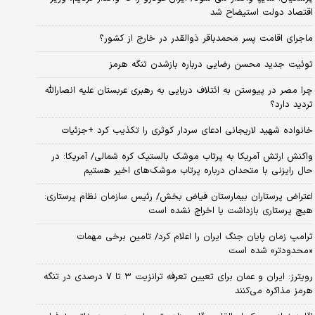
اقتصاد دولت استیضاح شد
ماجرای اقامت پسر محمدباقر ذوالقدر در خارج از کشور؟
توئیت جدید محسن رضایی درباره بازشدن تنگه هرمز
چرا مصر در پیوستن به ائتلاف دریایی به رهبری عربستان علیه انصارالله
تردید دارد؟
خانواده شهید لاریجانی ادعای سردار کوثری را تکذیب کرد +جزئیات
واکنش ارتش آمریکا به پرتاب موشک بالستیک کره شمالی/ آمریکا: در
حال رایزنی با متحدان درباره پرتاب موشک‌های اخیر هستیم
اعتراض پرستاران بیمارستان فیاض بخش/ رئیس سازمان نظام پرستاری:
هیچ پرستاری بازداشت یا اخراج نشده است
ترامپ زمان پایان جنگ ایران را اعلام کرد/ تامین برخی مهمات
«محدودتر» شده است
رویترز: ایران و عمان برای تعیین تعرفه ترانزیت ۳ تا ۷ درصدی در تنگه
هرمز مذاکره می‌کنند