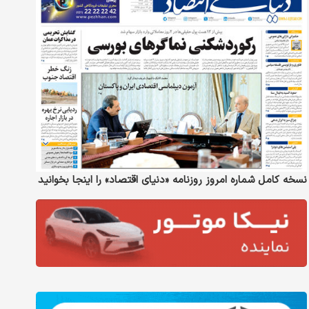
نسخه کامل شماره امروز روزنامه «دنیای‌ اقتصاد» را اینجا بخوانید