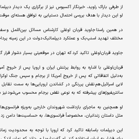
از طرفی باراک راوید، خبرنگار آکسیوس نیز از برگزاری یک دیدار دیپلم
او این دیدار با هدف بررسی احتمال دستیابی به توافق هسته‌ای موقت 
در همین راستا جاوید قربان اوغلی کارشناس مسائل بین‌اللمل و سفیر 
مختلف تهدید اسنپ‌بک و عملکرد دیپلماتیک دولت در این زمینه پردا
جاوید قربان‌اوغلی تاکید کرد که تهران در موقعیتی بسیار دشوار قرا
قربان‌اوغلی با اشاره به روابط پرتنش ایران و اروپا پس از خروج آم
به‌دلیل اتفاقاتی که پس از خروج آمریکا از برجام و سپس جنگ اوکرای
لابی اسرائیل هم نقش پررنگی در کشاندن اروپایی‌ها به سمت تقابل جدی
سانتریفیوژهای پیشرفته که به نوعی نقض برجام محسوب می‌شود نیز د
او همچنین به ماجرای بازداشت شهروندان خارجی به‌ویژه فرانسوی‌ها
مثل داستان زندانیان، مخصوصاً فرانسوی‌ها، به حساسیت‌ها دامن زد 
این دیپلمات باسابقه تاکید کرد که اروپا با توجه به محدودیت زما
برای فشار به ایران استفاده کند. او گفت: اروپا می‌داند که زمان اندکی