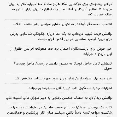
توافق پیشنهادی برای بازگشایی تنگه هرمز سالانه ۱۰۰ میلیارد دلار به ایران
می‌دهد!/ سناتور آمریکایی: آماده‌ام از یک توافق بد برای پایان دادن به
جنگ حمایت کنم
انتصاب محمدباقر ذوالقدر به عنوان مشاور سیاسی رهبر معظم انقلاب
واکنش فرزند شهید لاریجانی به یک ادعا درباره چگونگی شناسایی پدرش
برای ترور/ فرضیه شناسایی در روز قدس قوی نیست
خبر خوش برای بازنشستگان/ احتمال پرداخت معوقات افزایش حقوق از
این تاریخ + جزئیات
تعطیلی کامل ساحل توسکا به دستور دادستان رامسر/ ماجرا چیست؟
+فیلم
خبر مهم برای سهامداران/ زمان واریز سود سهام عدالت مشخص شد
اظهارات جدید سخنگوی ناجا درباره قتل حمیدرضا رجب‌زاده
واکنش زیدآبادی به انتصاب محسن رضایی به دبیر شورای عالی امنیت ملی
کنایه یک روحانی اصولگرا به یاران سعید جلیلی/ می خواهند دولت را با
شکست مواجه کنند/ دائماً تلاش می‌کنند میان آقای پزشکیان و فرماندهان