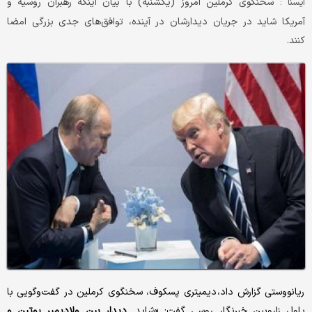
سخنگوی کرملین امروز (یکشنبه) با بیان اینکه رهبران روسیه و
ايسنا :
آمریکا شاید در جریان دیدارشان در آینده، توافق‌های جدی بزرگی امضا
کنند.
ریانووستی گزارش داد، دیمیتری پسکوف، سخنگوی کرملین در گفت‌وگویی با
پاول زاروبین خبرنگار روسی گفت: «شاید
دیدار بین ولادیمیر پوتین و