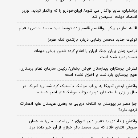
پزشکیان: سایپا واگذار می شود/ ایران‌خودرو را که واگذار کردیم، وزیر
اقتصاد دولت استیضاح شد
اقامه نماز بر پیکر ابوالقاسم قاسم زاده توسط سید محمد خاتمی+ فیلم
توئیت جدید محسن رضایی درباره بازشدن تنگه هرمز
ترامپ زمان پایان جنگ ایران را اعلام کرد/ تامین برخی مهمات
«محدودتر» شده است
اعتراض پرستاران بیمارستان فیاض بخش/ رئیس سازمان نظام پرستاری:
هیچ پرستاری بازداشت یا اخراج نشده است
واکنش ارتش آمریکا به پرتاب موشک بالستیک کره شمالی/ آمریکا: در
حال رایزنی با متحدان درباره پرتاب موشک‌های اخیر هستیم
چرا مصر در پیوستن به ائتلاف دریایی به رهبری عربستان علیه انصارالله
تردید دارد؟
واکنش زیدآبادی به تغییر دبیر شورای عالی امنیت ملی/ به همان
صورتی اتفاق افتاد که سید محمد باقر خرازی از آن خبر داده بود