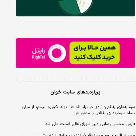
پربازدیدهای سایت خوان
سرمایه‌داری رفاقتی؛ آزادی در برابر قدرت | تولد «کورپوراتیسم» از میان
تضاد سرمایه‌داری رفاقتی با منطق بازار
فارس: محسن رضایی دبیر شورای عالی امنیت ملی شد
ماجرای اقامت پسر محمدباقر ذوالقدر در خارج از کشور؟