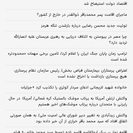
اقتصاد دولت استیضاح شد
ماجرای اقامت پسر محمدباقر ذوالقدر در خارج از کشور؟
توئیت جدید محسن رضایی درباره بازشدن تنگه هرمز
چرا مصر در پیوستن به ائتلاف دریایی به رهبری عربستان علیه انصارالله
تردید دارد؟
ترامپ زمان پایان جنگ ایران را اعلام کرد/ تامین برخی مهمات «محدودتر»
شده است
اعتراض پرستاران بیمارستان فیاض بخش/ رئیس سازمان نظام پرستاری:
هیچ پرستاری بازداشت یا اخراج نشده است
خانواده شهید لاریجانی ادعای سردار کوثری را تکذیب کرد +جزئیات
واکنش ارتش آمریکا به پرتاب موشک بالستیک کره شمالی/ آمریکا: در حال
رایزنی با متحدان درباره پرتاب موشک‌های اخیر هستیم
واکنش زیدآبادی به تغییر دبیر شورای عالی امنیت ملی/ به همان صورتی
اتفاق افتاد که سید محمد باقر خرازی از آن خبر داده بود
اقامه نماز بر پیکر ابوالقاسم قاسم زاده توسط سید محمد خاتمی+ فیلم