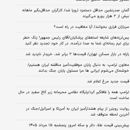
آلمان صدرنشین حداقل دستمزد اروپا شد/ کارگران حداقل‌بگیر ماهانه
بیش از ۲ هزار یورو می‌گیرند
سربازان فراری بخوانند/ آیا معافیت در راه است؟
پس‌لرزه‌های شایعه استعفای پزشکیان/آقای رئیس جمهور! زنگ خطر
برای تیم رسانه‌ای شما به صدا درآمده، در کار خود تجدید نظر کنید
زلزله در بازار مسکن تهران/ قیمت‌ها ۲ برابر شد، خریدار ناپدید شد
معاون ترامپ: به دنبال پایان موفقیت‌آمیز مناقشه ایران هستیم/
خوشحال می‌شوم ایرانی ها مرا مسئول پایان جنگ بدانند
قیمت جدید مرغ اعلام شد
ترامپ همه را غافلگیر کرد/پایگاه نظامی محرمانه زیر کاخ سفید در حال
ساخت است
روایت رویترز از پیام هشدارآمیز ایران به آمریکا و اسرائیل/جنگ در
آخرین لحظه متوقف شد
پیش‌بینی قیمت طلا، دلار و سکه امروز پنجشنبه ۱۵ مرداد ۱۴۰۵