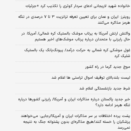
خانواده شهید لاریجانی ادعای سردار کوثری را تکذیب کرد +جزئیات
رویترز: ایران و عمان برای تعیین تعرفه ترانزیت ۳ تا ۷ درصدی در تنگه
هرمز مذاکره می‌کنند
واکنش ارتش آمریکا به پرتاب موشک بالستیک کره شمالی/ آمریکا: در
حال رایزنی با متحدان درباره پرتاب موشک‌های اخیر هستیم
غول موشکی کره شمالی به حرکت درآمد/ پیونگ‌یانگ یک بالستیک
شلیک کرد
موج جدید گرما در راه کشور
لیست بلندبالای توقیف اموال تراستی ها اعلام شد
شرط جدید بازنشستگی اعلام شد
خبر جدید پاکستان درباره مذاکرات ایران و آمریکا/ رایزنی کشورها درباره
تنگه هرمز ادامه دارد؟
پشت پرده اختلافات بر سر مذاکرات ایران و آمریکا/رجایی: می‌خواهند
پزشکیان را خسته کنند/هیچ مذاکره‌ای بدون پشتوانه جنگ به نتیجه
نمی‌رسد