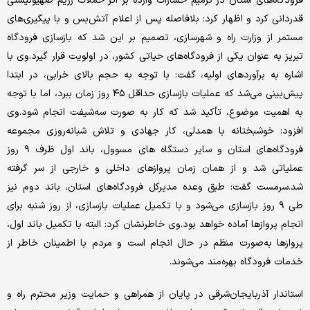
فرودگاه‌های استان در ترمیم خسارات وارده بر اثر حملات رژیم صهیونیستی
قدردانی کرد و اظهار کرد: بلافاصله پس از اعلام آتش‌بس و با پیگیری‌های
مستمر از وزارت راه و شهرسازی، تصمیم بر این شد که بازسازی فرودگاه
تبریز به عنوان یکی از فرودگاه‌های حیاتی کشور، در اولویت قرار گیرد.وی با
اشاره به برآوردهای اولیه، گفت: با توجه به حجم بالای خرابی، در ابتدا
پیش‌بینی می‌شد که عملیات بازسازی حداقل ۴۵ روز زمان ببرد، اما با توجه
به اهمیت موضوع، تأکید شد که کار به صورت سه‌شیفت انجام شود.وی
افزود: خوشبختانه با همدلی، کار جهادی و تلاش شبانه‌روزی مجموعه
فرودگاه‌های استان و سایر دستگاه های مسوول، باند اول ظرف ۹ روز
عملیاتی شد و از همان زمان پروازهای داخلی و خارجی از سر گرفته
شد.سرمست گفت: طبق وعده مدیرکل فرودگاه‌های استان، باند دوم نیز
طی ۹ روز بازسازی می‌شود و با تکمیل عملیات بازسازی، از روز شنبه برای
انجام پروازها آماده خواهد بود.وی خاطرنشان کرد: البته با تکمیل باند اول،
پروازها به‌صورت منظم در حال انجام است و مردم با اطمینان خاطر از
خدمات فرودگاه بهره‌مند می‌شوند.
استاندار آذربایجان‌شرقی در پایان از همراهی و حمایت وزیر محترم راه و