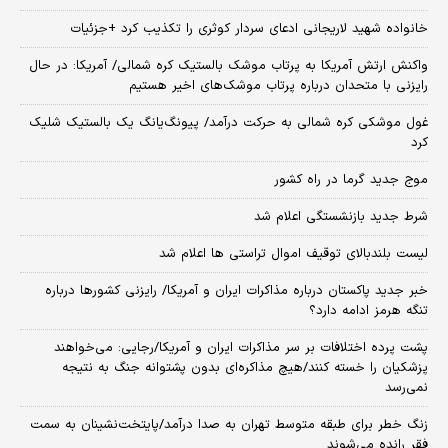
خانواده شهید لاریجانی ادعای سردار کوثری را تکذیب کرد +جزئیات
واکنش ارتش آمریکا به پرتاب موشک بالستیک کره شمالی/ آمریکا: در حال
رایزنی با متحدان درباره پرتاب موشک‌های اخیر هستیم
غول موشکی کره شمالی به حرکت درآمد/ پیونگ‌یانگ یک بالستیک شلیک
کرد
موج جدید گرما در راه کشور
شرط جدید بازنشستگی اعلام شد
لیست بلندبالای توقیف اموال تراستی ها اعلام شد
خبر جدید پاکستان درباره مذاکرات ایران و آمریکا/ رایزنی کشورها درباره
تنگه هرمز ادامه دارد؟
پشت پرده اختلافات بر سر مذاکرات ایران و آمریکا/رجایی: می‌خواهند
پزشکیان را خسته کنند/هیچ مذاکره‌ای بدون پشتوانه جنگ به نتیجه
نمی‌رسد
زنگ خطر برای طبقه متوسط تهران به صدا درآمد/پایتخت‌نشینان به سمت
فقر رانده می‌شوند