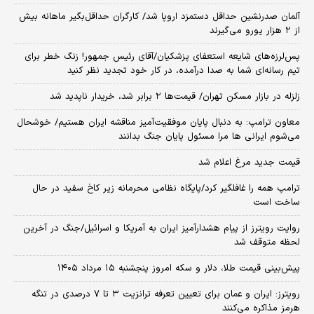
آلمان صدرنشین حداقل دستمزد اروپا شد/ کارگران حداقل‌بگیر ماهانه بیش
از ۲ هزار یورو می‌گیرند
پس‌لرزه‌های شایعه استعفای پزشکیان/آقای رئیس جمهور! زنگ خطر برای
تیم رسانه‌ای شما به صدا درآمده، در کار خود تجدید نظر کنید
زلزله در بازار مسکن تهران/ قیمت‌ها ۲ برابر شد، خریدار ناپدید شد
معاون ترامپ: به دنبال پایان موفقیت‌آمیز مناقشه ایران هستیم/ خوشحال
می‌شوم ایرانی ها مرا مسئول پایان جنگ بدانند
قیمت جدید مرغ اعلام شد
ترامپ همه را غافلگیر کرد/پایگاه نظامی محرمانه زیر کاخ سفید در حال
ساخت است
روایت رویترز از پیام هشدارآمیز ایران به آمریکا و اسرائیل/جنگ در آخرین
لحظه متوقف شد
پیش‌بینی قیمت طلا، دلار و سکه امروز پنجشنبه ۱۵ مرداد ۱۴۰۵
رویترز: ایران و عمان برای تعیین تعرفه ترانزیت ۳ تا ۷ درصدی در تنگه
هرمز مذاکره می‌کنند