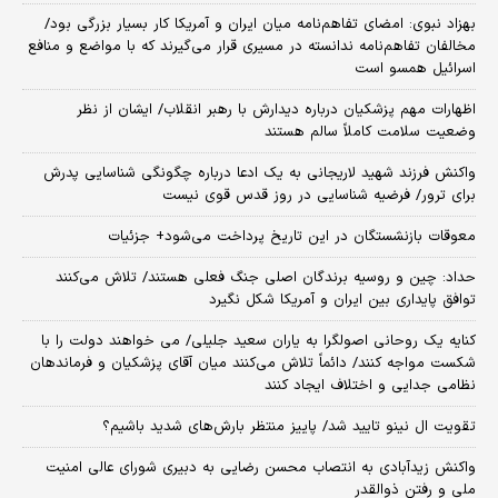
بهزاد نبوی: امضای تفاهم‌نامه میان ایران و آمریکا کار بسیار بزرگی بود/
مخالفان تفاهم‌نامه ندانسته در مسیری قرار می‌گیرند که با مواضع و منافع
اسرائیل همسو است
اظهارات مهم پزشکیان درباره دیدارش با رهبر انقلاب/ ایشان از نظر
وضعیت سلامت کاملاً سالم هستند
واکنش فرزند شهید لاریجانی به یک ادعا درباره چگونگی شناسایی پدرش
برای ترور/ فرضیه شناسایی در روز قدس قوی نیست
معوقات بازنشستگان در این تاریخ پرداخت می‌شود+ جزئیات
حداد: چین و روسیه برندگان اصلی جنگ فعلی هستند/ تلاش می‌کنند
توافق پایداری بین ایران و آمریکا شکل نگیرد
کنایه یک روحانی اصولگرا به یاران سعید جلیلی/ می خواهند دولت را با
شکست مواجه کنند/ دائماً تلاش می‌کنند میان آقای پزشکیان و فرماندهان
نظامی جدایی و اختلاف ایجاد کنند
تقویت ال نینو تایید شد/ پاییز منتظر بارش‌های شدید باشیم؟
واکنش زیدآبادی به انتصاب محسن رضایی به دبیری شورای عالی امنیت
ملی و رفتن ذوالقدر