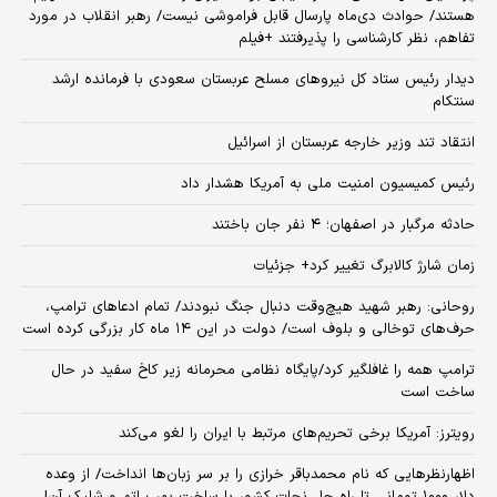
هستند/ حوادث دی‌ماه پارسال قابل فراموشی نیست/ رهبر انقلاب در مورد
تفاهم، نظر کارشناسی را پذیرفتند +فیلم
دیدار رئیس ستاد کل نیروهای مسلح عربستان سعودی با فرمانده ارشد
سنتکام
انتقاد تند وزیر خارجه عربستان از اسرائیل
رئیس کمیسیون امنیت ملی به آمریکا هشدار داد
حادثه مرگبار در اصفهان؛ ۴ نفر جان باختند
زمان شارژ کالابرگ تغییر کرد+ جزئیات
روحانی: رهبر شهید هیچ‌وقت دنبال جنگ نبودند/ تمام ادعاهای ترامپ،
حرف‌های توخالی و بلوف است/ دولت در این ۱۴ ماه کار بزرگی کرده است
ترامپ همه را غافلگیر کرد/پایگاه نظامی محرمانه زیر کاخ سفید در حال
ساخت است
رویترز: آمریکا برخی تحریم‌های مرتبط با ایران را لغو می‌کند
اظهارنظرهایی که نام محمدباقر خرازی را بر سر زبان‌ها انداخت/ از وعده
دلار ۱۰۰۰ تومانی تا راه حل نجات کشور با ساخت بمب اتم و شلیک آن!