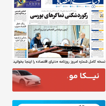
نسخه کامل شماره امروز روزنامه «دنیای‌ اقتصاد» را اینجا بخوانید