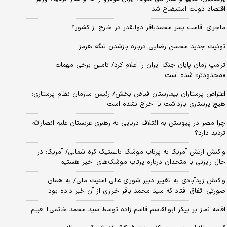
اقتصاد دولت استیضاح شد
ماجرای اقامت پسر محمدباقر ذوالقدر در خارج از کشور؟
توئیت جدید محسن رضایی درباره بازشدن تنگه هرمز
ترامپ زمان پایان جنگ ایران را اعلام کرد/ تامین برخی مهمات
«محدودتر» شده است
اعتراض پرستاران بیمارستان فیاض بخش/ رئیس سازمان نظام پرستاری:
هیچ پرستاری بازداشت یا اخراج نشده است
چرا مصر در پیوستن به ائتلاف دریایی به رهبری عربستان علیه انصارالله
تردید دارد؟
واکنش ارتش آمریکا به پرتاب موشک بالستیک کره شمالی/ آمریکا: در
حال رایزنی با متحدان درباره پرتاب موشک‌های اخیر هستیم
واکنش زیدآبادی به تغییر دبیر شورای عالی امنیت ملی/ به همان
صورتی اتفاق افتاد که سید محمد باقر خرازی از آن خبر داده بود
اقامه نماز بر پیکر ابوالقاسم قاسم زاده توسط سید محمد خاتمی+ فیلم