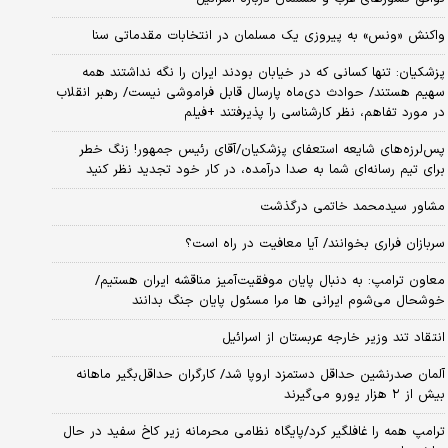
واکنش «ونس» به پیروزی یک مسلمان در انتخابات مقدماتی سنا
پزشکیان: تنها کسانی که در خیابان بودند ایران را نگه نداشتند همه
سهیم هستند/ حوادث دی‌ماه پارسال قابل فراموشی نیست/ رهبر انقلاب
در مورد تفاهم، نظر کارشناسی را پذیرفتند +فیلم
پس‌لرزه‌های شایعه استعفای پزشکیان/آقای رئیس جمهور! زنگ خطر
برای تیم رسانه‌ای شما به صدا درآمده، در کار خود تجدید نظر کنید
مشاور سیدمحمد خاتمی درگذشت
سربازان فراری بخوانند/ آیا معافیت در راه است؟
معاون ترامپ: به دنبال پایان موفقیت‌آمیز مناقشه ایران هستیم/
خوشحال می‌شوم ایرانی ها مرا مسئول پایان جنگ بدانند
انتقاد تند وزیر خارجه عربستان از اسرائیل
آلمان صدرنشین حداقل دستمزد اروپا شد/ کارگران حداقل‌بگیر ماهانه
بیش از ۲ هزار یورو می‌گیرند
ترامپ همه را غافلگیر کرد/پایگاه نظامی محرمانه زیر کاخ سفید در حال