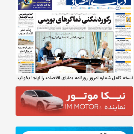
نسخه کامل شماره امروز روزنامه «دنیای‌ اقتصاد» را اینجا بخوانید