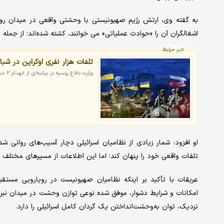
اشغالگران آن را «حوادث عملیاتی» می خوانند، کشته شده‌اند؛ از جمله 31 نظامی که بر اثر آتش نیروهای خودی به هلاکت رسیدند.
خبر مرتبط
تلفات هزار نفری اوکراین در شبا
وزارت دفاع روسیه در بیانیه‌ای از انهدام ۲ دستگاه لانچر موشک «پاتریوت» توسط نیروهای مسلح این کشور خبر داد.
او افزود: شمار زیادی از نظامیان اسرائیلی دچار آسیب‌های روانی 
تلفات واقعی خود را پنهان کند؛ اما این اطلاعات از مسیرهای مختلف 
عریقات با تأکید بر اینکه نظامیان صهیونیست در رویارویی مستقی
امکانات و شرایط دشوار، موفق شده نوعی توازن وحشت در میدان نبرد ا
نزدیک، توان به‌وحشت‌انداختن یک گردان کامل اسرائیلی را دارد.