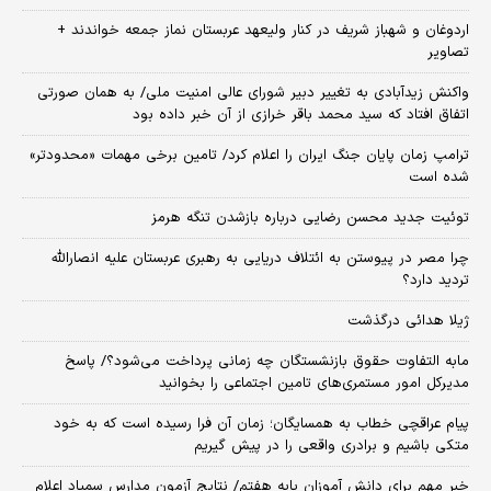
اردوغان و شهباز شریف در کنار ولیعهد عربستان نماز جمعه خواندند +
تصاویر
واکنش زیدآبادی به تغییر دبیر شورای عالی امنیت ملی/ به همان صورتی
اتفاق افتاد که سید محمد باقر خرازی از آن خبر داده بود
ترامپ زمان پایان جنگ ایران را اعلام کرد/ تامین برخی مهمات «محدودتر»
شده است
توئیت جدید محسن رضایی درباره بازشدن تنگه هرمز
چرا مصر در پیوستن به ائتلاف دریایی به رهبری عربستان علیه انصارالله
تردید دارد؟
ژیلا هدائی درگذشت
مابه التفاوت حقوق بازنشستگان چه زمانی پرداخت می‌شود؟/ پاسخ
مدیرکل امور مستمری‌های تامین اجتماعی را بخوانید
پیام عراقچی خطاب به همسایگان؛ زمان آن فرا رسیده است که به خود
متکی باشیم و برادری واقعی را در پیش گیریم
خبر مهم برای دانش آموزان پایه هفتم/ نتایج آزمون مدارس سمپاد اعلام