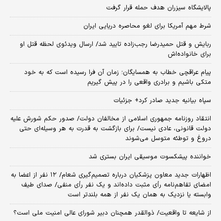
پالایشگاه سیزران هدف حمله قرار گرفت
شرط مهم آمریکا برای لغو محاصره دریایی ایران
ربایش و قتل حمیدرضا رجب‌زاده تایید شد/ ارسال ویدئوی لحظه قتل او
برای خانواده‌اش
پیام عراقچی خطاب به همسایگان؛ زمان آن فرا رسیده است که به خود
متکی باشیم و برادری واقعی را در پیش گیریم
سپاه بیانیه جدید صادر کرد+ جزئیات
انتقاد روزنامه جمهوری اسلامی از مخالفان دولت/ صدور حکم شورش علیه
دولت قانونی، عادی نیست/ برای بازگشت به قدرت به هر وسیله‌ای حتی
دروغ و توطئه متوسل می‌شوند
خواننده پیشکسوت موسیقی ایران بستری شد
اظهارات جدید معاون پزشکیان درباره تصمیم‌گیری شعام/ ۱۲ نفر از اعضا به
امضای تفاهم‌نامه رأی مثبت داده‌اند و یک نفر رأی منفی/ صدای طیف
وابسته یا نزدیک به همان یک نفر از همه بلندتر است
از شایعه تا واقعیت/ ذوالقدر همچنان دبیر شورای ‌عالی امنیت ملی است؟