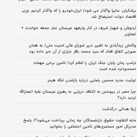
پزشکیان: سایپا واگذار می شود/ ایران‌خودرو را که واگذار کردیم، وزیر
اقتصاد دولت استیضاح شد
اردوغان و شهباز شریف در کنار ولیعهد عربستان نماز جمعه خواندند +
تصاویر
واکنش زیدآبادی به تغییر دبیر شورای عالی امنیت ملی/ به همان
صورتی اتفاق افتاد که سید محمد باقر خرازی از آن خبر داده بود
ترامپ زمان پایان جنگ ایران را اعلام کرد/ تامین برخی مهمات
«محدودتر» شده است
توئیت جدید محسن رضایی درباره بازشدن تنگه هرمز
چرا مصر در پیوستن به ائتلاف دریایی به رهبری عربستان علیه انصارالله
تردید دارد؟
ژیلا هدائی درگذشت
مابه التفاوت حقوق بازنشستگان چه زمانی پرداخت می‌شود؟/ پاسخ
مدیرکل امور مستمری‌های تامین اجتماعی را بخوانید