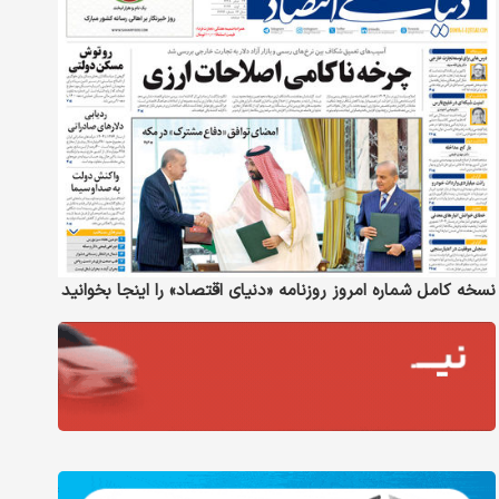
نسخه کامل شماره امروز روزنامه «دنیای‌ اقتصاد» را اینجا بخوانید