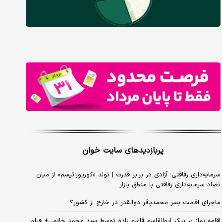
پربازدیدهای سایت خوان
سرمایه‌داری رفاقتی؛ آزادی در برابر قدرت | تولد «کورپوراتیسم» از میان
تضاد سرمایه‌داری رفاقتی با منطق بازار
ماجرای اقامت پسر محمدباقر ذوالقدر در خارج از کشور؟
اقامه نماز بر پیکر ابوالقاسم قاسم زاده توسط سید محمد خاتمی+ فیلم