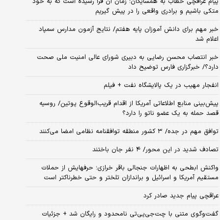
پیام عراقچی خطاب به همسایگان؛ زمان آن فرا رسیده است که به خود
متکی باشیم و برادری واقعی را در پیش گیریم
خبر مهم برای دانش آموزان پایه هفتم/ نتایج آزمون مدارس سمپاد
اعلام شد
خبر انتصاب محسن رضایی به دبیری شورای عالی امنیت ملی صحت
دارد؟/ خبرگزاری فارس توضیح داد
انفجار مهیب در یک پالایشگاه نفت + فیلم
پیش‌بینی منابع اطلاعاتی آمریکا از اقدام قریب‌الوقوع پوتین/ روسیه
قصد حمله به یک عضو ناتو را دارد؟
توافق مهم در جده/ ۳ کشور منطقه توافقنامه نظامی امضا می‌کنند
تصادف شدید در این محور/ ۴ نفر جان باختند
واکنش ابطحی به اظهارات جنجالی باقر خرازی؛ حرفهایش از حملات
مستقیم آمریکا و اسرائیل و براندازان تلختر و حتی خطرناکتر است
عراقچی پیام جدید صادر کرد
گفت‌وگوی متنی با چت‌جی‌پی‌تی نامحدود و رایگان شد + جزئیات