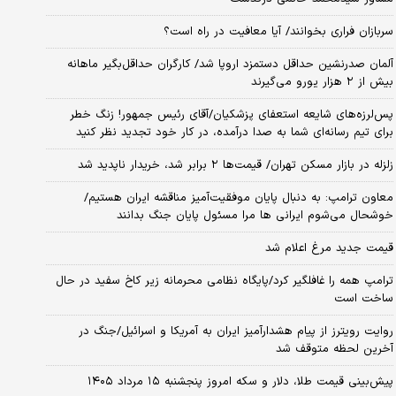
سربازان فراری بخوانند/ آیا معافیت در راه است؟
آلمان صدرنشین حداقل دستمزد اروپا شد/ کارگران حداقل‌بگیر ماهانه
بیش از ۲ هزار یورو می‌گیرند
پس‌لرزه‌های شایعه استعفای پزشکیان/آقای رئیس جمهور! زنگ خطر
برای تیم رسانه‌ای شما به صدا درآمده، در کار خود تجدید نظر کنید
زلزله در بازار مسکن تهران/ قیمت‌ها ۲ برابر شد، خریدار ناپدید شد
معاون ترامپ: به دنبال پایان موفقیت‌آمیز مناقشه ایران هستیم/
خوشحال می‌شوم ایرانی ها مرا مسئول پایان جنگ بدانند
قیمت جدید مرغ اعلام شد
ترامپ همه را غافلگیر کرد/پایگاه نظامی محرمانه زیر کاخ سفید در حال
ساخت است
روایت رویترز از پیام هشدارآمیز ایران به آمریکا و اسرائیل/جنگ در
آخرین لحظه متوقف شد
پیش‌بینی قیمت طلا، دلار و سکه امروز پنجشنبه ۱۵ مرداد ۱۴۰۵