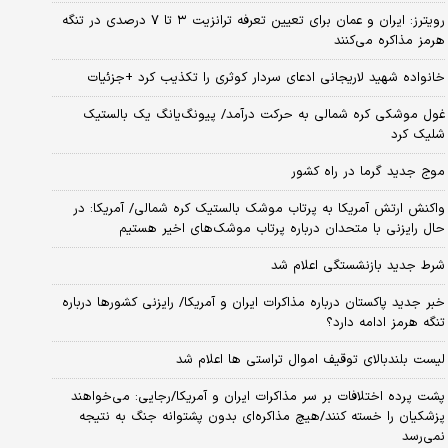
رویترز: ایران و عمان برای تعیین تعرفه ترانزیت ۳ تا ۷ درصدی در تنگه
هرمز مذاکره می‌کنند
خانواده شهید لاریجانی ادعای سردار کوثری را تکذیب کرد +جزئیات
غول موشکی کره شمالی به حرکت درآمد/ پیونگ‌یانگ یک بالستیک
شلیک کرد
موج جدید گرما در راه کشور
واکنش ارتش آمریکا به پرتاب موشک بالستیک کره شمالی/ آمریکا: در
حال رایزنی با متحدان درباره پرتاب موشک‌های اخیر هستیم
شرط جدید بازنشستگی اعلام شد
خبر جدید پاکستان درباره مذاکرات ایران و آمریکا/ رایزنی کشورها درباره
تنگه هرمز ادامه دارد؟
لیست بلندبالای توقیف اموال تراستی ها اعلام شد
پشت پرده اختلافات بر سر مذاکرات ایران و آمریکا/رجایی: می‌خواهند
پزشکیان را خسته کنند/هیچ مذاکره‌ای بدون پشتوانه جنگ به نتیجه
نمی‌رسد