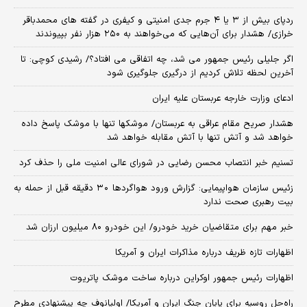
ردپای بیش از ۳ یا ۴ جرم جدی امنیتی و کیفری در گفته های محمدباقر
خرازی/ هشدار برای آن‌هایی که می‌خواهند به ۲۵۰ هزار نفر بپیوندند
اگر جلیلی رئیس جمهور می شد، چه اتفاقی می افتاد؟/ رشیدی کوچی: تا
آخرین لحظه تلاش کردیم از درگیری جلوگیری شود
ادعای وزارت خارجه عربستان علیه ایران
هشدار صریح مقام عراقی به عربستان/ موشکها تنها با موشک پاسخ داده
خواهد شد و آتش تنها با آتش مقابله خواهد شد
تسنیم خبر انتصاب محسن رضایی در شورای عالی امنیت ملی را حذف کرد
زئیس سازمان هواپیمایی: گزارش ورود هواگردها ٣٠ دقیقه قبل از حمله به
بیت رهبری صحت ندارد
خبر مهم برای متقاضیان خرید خودرو/ این خودرو ۸۰ میلیون ارزان شد
اظهارات تازه ظریف درباره مذاکرات ایران و آمریکا
اظهارات رئیس جمهور اوکراین درباره ساخت موشک پاتریوت
راه‌حل روسیه برای پایان جنگ ایران و آمریکا/ اولیانوف چه پیشنهادی مطرح