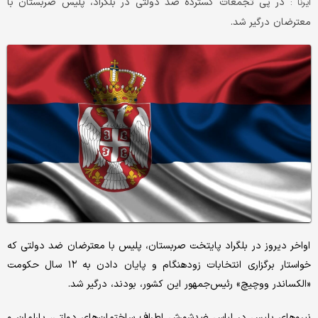
در پی تجمعات گسترده ضد دولتی در بلگراد، پلیس صربستان با
ایرنا :
معترضان درگیر شد.
اواخر دیروز در بلگراد پایتخت صربستان، پلیس با معترضان ضد دولتی که
خواستار برگزاری انتخابات زودهنگام و پایان دادن به ۱۲ سال حکومت
«الکساندر ووچیچ» رئیس‌جمهور این کشور، بودند، درگیر شد.
نیروهای پلیس در لباس ضدشورش اطراف ساختمان‌های دولتی، پارلمان و