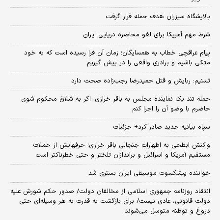
پالایشگاه سیزران هدف حمله قرار گرفت
شرط مهم آمریکا برای لغو محاصره دریایی ایران
پیام عراقچی خطاب به همسایگان؛ زمان آن فرا رسیده است که به خود
متکی باشیم و برادری واقعی را در پیش گیریم
تسنیم: ربایش و قتل حمیدرضا رجب‌زاده صحت دارد
حمله تند یک نماینده مجلس به باقر خرازی: اگر به شلاق محکوم شوی
حاضرم با وضو آن را اجرا کنم
سپاه بیانیه جدید صادر کرد+ جزئیات
واکنش ابطحی به اظهارات جنجالی باقر خرازی؛ حرفهایش از حملات
مستقیم آمریکا و اسرائیل و براندازان تلختر و حتی خطرناکتر است
خواننده پیشکسوت موسیقی ایران بستری شد
انتقاد روزنامه جمهوری اسلامی از مخالفان دولت/ صدور حکم شورش علیه
دولت قانونی، عادی نیست/ برای بازگشت به قدرت به هر وسیله‌ای حتی
دروغ و توطئه متوسل می‌شوند