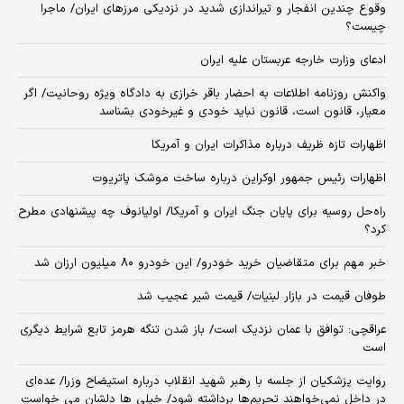
وقوع چندین انفجار و تیراندازی شدید در نزدیکی مرز‌های ایران/ ماجرا
چیست؟
ادعای وزارت خارجه عربستان علیه ایران
واکنش روزنامه اطلاعات به احضار باقر خرازی به دادگاه ویژه روحانیت/ اگر
معیار، قانون است، قانون نباید خودی و غیرخودی بشناسد
اظهارات تازه ظریف درباره مذاکرات ایران و آمریکا
اظهارات رئیس جمهور اوکراین درباره ساخت موشک پاتریوت
راه‌حل روسیه برای پایان جنگ ایران و آمریکا/ اولیانوف چه پیشنهادی مطرح
کرد؟
خبر مهم برای متقاضیان خرید خودرو/ این خودرو ۸۰ میلیون ارزان شد
طوفان قیمت در بازار لبنیات/ قیمت شیر عجیب شد
عراقچی: توافق با عمان نزدیک است/ باز شدن تنگه هرمز تابع شرایط دیگری
است
روایت پزشکیان از جلسه با رهبر شهید انقلاب درباره استیضاح وزرا/ عده‌ای
در داخل نمی‌خواهند تحریم‌ها برداشته شود/ خیلی ها دلشان می خواست