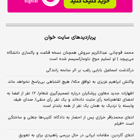
پربازدیدهای سایت خوان
محمد قوچانی: عبدالکریم سروش همچنان نسخه قناعت و پاکسازی دانشگاه
می‌پیچد | او تسلیم موج نئومارکسیسم شده است
درگذشت اسماعیل بابایی راغب بر اثر سانحه رانندگی
واکنش ابراهیم عزیزی به توافق مکه/ هیچ اشتباهی بی‌پاسخ نخواهد ماند
اظهارات جدید معاون پزشکیان درباره تصمیم‌گیری شعام/ ۱۲ نفر از اعضا به
امضای تفاهم‌نامه رأی مثبت داده‌اند و یک نفر رأی منفی/ صدای طیف
وابسته یا نزدیک به همان یک نفر از همه بلندتر است
ادعای محمدباقر خرازی پس از احضار به دادگاه؛ کلیپ‌ها جعلی و ساختگی
است +فیلم
ادعای گاردین: مقامات ایرانی در حال بررسی راهبردی برای به تعویق