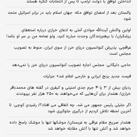
انداختن توافق با دولت ترامپ تا پس از انتخابات کنگره هستند
پاکستان بعد از امضای توافق مکه: جهان اسلام باید در برابر اسرائیل متحد
شود
اولین واکنش آیت‌الله جوادی آملی به ادعای خرازی درباره استعفای
پزشکیان/ با برهم‌زنندگان وحدت مبارزه کنید، ولو عمامه من بر سر او باشد!
عراقچی: پذیرش کنوانسیون دریای خرز از سوی ایران، منوط به تصویب
مجلس است
حاجی دلیگانی: مجلس اجازه تصویب کنوانسیون دریای خزر را نمی‌دهد
قیمت جدید برنج ایرانی و خارجی اعلام شد+ جزئیات
ردپای بیش از ۳ یا ۴ جرم جدی امنیتی و کیفری در گفته های محمدباقر
خرازی/ هشدار برای آن‌هایی که می‌خواهند به ۲۵۰ هزار نفر بپیوندند
اگر جلیلی رئیس جمهور می شد، چه اتفاقی می افتاد؟/ رشیدی کوچی: تا
آخرین لحظه تلاش کردیم از درگیری جلوگیری شود
هشدار صریح مقام عراقی به عربستان/ موشکها تنها با موشک پاسخ داده
خواهد شد و آتش تنها با آتش مقابله خواهد شد