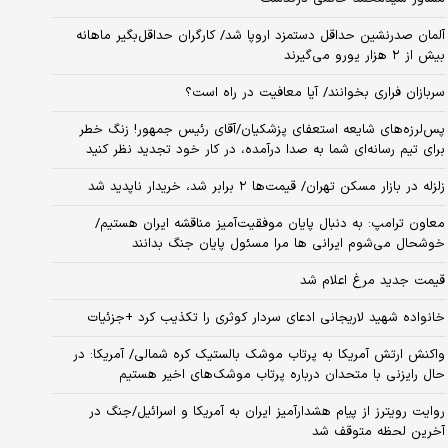
آلمان صدرنشین حداقل دستمزد اروپا شد/ کارگران حداقل‌بگیر ماهانه
بیش از ۲ هزار یورو می‌گیرند
سربازان فراری بخوانند/ آیا معافیت در راه است؟
پس‌لرزه‌های شایعه استعفای پزشکیان/آقای رئیس جمهور! زنگ خطر
برای تیم رسانه‌ای شما به صدا درآمده، در کار خود تجدید نظر کنید
زلزله در بازار مسکن تهران/ قیمت‌ها ۲ برابر شد، خریدار ناپدید شد
معاون ترامپ: به دنبال پایان موفقیت‌آمیز مناقشه ایران هستیم/
خوشحال می‌شوم ایرانی ها مرا مسئول پایان جنگ بدانند
قیمت جدید مرغ اعلام شد
خانواده شهید لاریجانی ادعای سردار کوثری را تکذیب کرد +جزئیات
واکنش ارتش آمریکا به پرتاب موشک بالستیک کره شمالی/ آمریکا: در
حال رایزنی با متحدان درباره پرتاب موشک‌های اخیر هستیم
روایت رویترز از پیام هشدارآمیز ایران به آمریکا و اسرائیل/جنگ در
آخرین لحظه متوقف شد