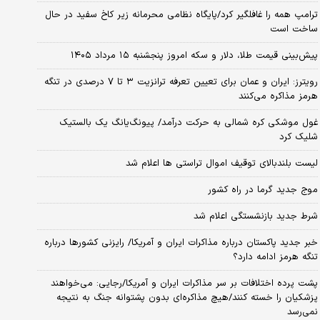
ترامپ همه را غافلگیر کرد/پایگاه نظامی محرمانه زیر کاخ سفید در حال
ساخت است
پیش‌بینی قیمت طلا، دلار و سکه امروز پنجشنبه ۱۵ مرداد ۱۴۰۵
رویترز: ایران و عمان برای تعیین تعرفه ترانزیت ۳ تا ۷ درصدی در تنگه
هرمز مذاکره می‌کنند
غول موشکی کره شمالی به حرکت درآمد/ پیونگ‌یانگ یک بالستیک
شلیک کرد
لیست بلندبالای توقیف اموال تراستی ها اعلام شد
موج جدید گرما در راه کشور
شرط جدید بازنشستگی اعلام شد
خبر جدید پاکستان درباره مذاکرات ایران و آمریکا/ رایزنی کشورها درباره
تنگه هرمز ادامه دارد؟
پشت پرده اختلافات بر سر مذاکرات ایران و آمریکا/رجایی: می‌خواهند
پزشکیان را خسته کنند/هیچ مذاکره‌ای بدون پشتوانه جنگ به نتیجه
نمی‌رسد