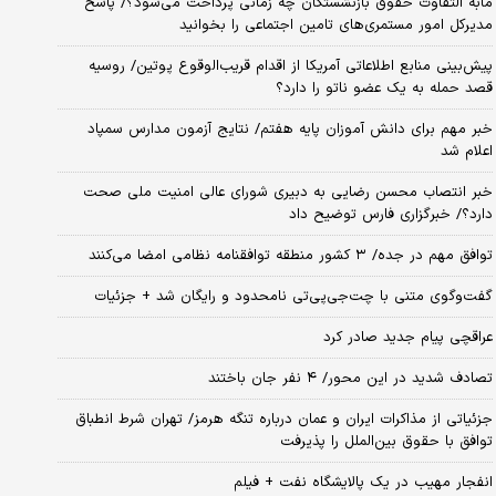
مابه التفاوت حقوق بازنشستگان چه زمانی پرداخت می‌شود؟/ پاسخ
مدیرکل امور مستمری‌های تامین اجتماعی را بخوانید
پیش‌بینی منابع اطلاعاتی آمریکا از اقدام قریب‌الوقوع پوتین/ روسیه
قصد حمله به یک عضو ناتو را دارد؟
خبر مهم برای دانش آموزان پایه هفتم/ نتایج آزمون مدارس سمپاد
اعلام شد
خبر انتصاب محسن رضایی به دبیری شورای عالی امنیت ملی صحت
دارد؟/ خبرگزاری فارس توضیح داد
توافق مهم در جده/ ۳ کشور منطقه توافقنامه نظامی امضا می‌کنند
گفت‌وگوی متنی با چت‌جی‌پی‌تی نامحدود و رایگان شد + جزئیات
عراقچی پیام جدید صادر کرد
تصادف شدید در این محور/ ۴ نفر جان باختند
جزئیاتی از مذاکرات ایران و عمان درباره تنگه هرمز/ تهران شرط انطباق
توافق با حقوق بین‌الملل را پذیرفت
انفجار مهیب در یک پالایشگاه نفت + فیلم