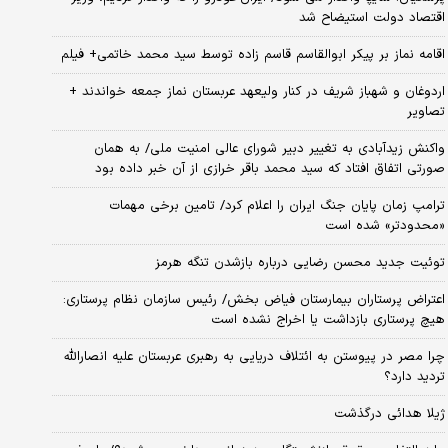
اقتصاد دولت استیضاح شد
اقامه نماز بر پیکر ابوالقاسم قاسم زاده توسط سید محمد خاتمی+ فیلم
اردوغان و شهباز شریف در کنار ولیعهد عربستان نماز جمعه خواندند +
تصاویر
واکنش زیدآبادی به تغییر دبیر شورای عالی امنیت ملی/ به همان
صورتی اتفاق افتاد که سید محمد باقر خرازی از آن خبر داده بود
ترامپ زمان پایان جنگ ایران را اعلام کرد/ تامین برخی مهمات
«محدودتر» شده است
توئیت جدید محسن رضایی درباره بازشدن تنگه هرمز
اعتراض پرستاران بیمارستان فیاض بخش/ رئیس سازمان نظام پرستاری:
هیچ پرستاری بازداشت یا اخراج نشده است
چرا مصر در پیوستن به ائتلاف دریایی به رهبری عربستان علیه انصارالله
تردید دارد؟
ژیلا هدائی درگذشت