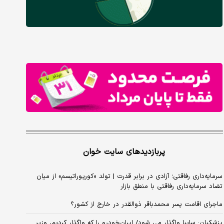
پربازدیدهای سایت خوان
سرمایه‌داری رفاقتی؛ آزادی در برابر قدرت | تولد «کورپوراتیسم» از میان
تضاد سرمایه‌داری رفاقتی با منطق بازار
ماجرای اقامت پسر محمدباقر ذوالقدر در خارج از کشور؟
پزشکیان: سایپا واگذار می شود/ ایران‌خودرو را که واگذار کردیم، وزیر