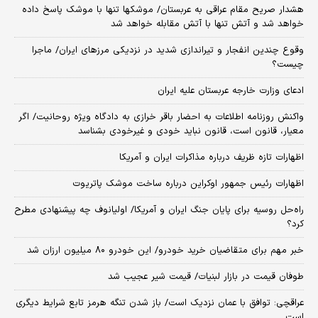
هشدار صریح مقام عراقی به عربستان/ موشکها تنها با موشک پاسخ داده
خواهد شد و آتش تنها با آتش مقابله خواهد شد
وقوع چندین انفجار و تیراندازی شدید در نزدیکی مرز‌های ایران/ ماجرا
چیست؟
ادعای وزارت خارجه عربستان علیه ایران
واکنش روزنامه اطلاعات به احضار باقر خرازی به دادگاه ویژه روحانیت/ اگر
معیار، قانون است، قانون نباید خودی و غیرخودی بشناسد
اظهارات تازه ظریف درباره مذاکرات ایران و آمریکا
اظهارات رئیس جمهور اوکراین درباره ساخت موشک پاتریوت
راه‌حل روسیه برای پایان جنگ ایران و آمریکا/ اولیانوف چه پیشنهادی مطرح
کرد؟
خبر مهم برای متقاضیان خرید خودرو/ این خودرو ۸۰ میلیون ارزان شد
طوفان قیمت در بازار لبنیات/ قیمت شیر عجیب شد
عراقچی: توافق با عمان نزدیک است/ باز شدن تنگه هرمز تابع شرایط دیگری
است