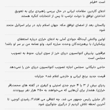
است +فیلم
ادعای گاردین: مقامات ایرانی در حال بررسی راهبردی برای به تعویق
انداختن توافق با دولت ترامپ تا پس از انتخابات کنگره هستند
پاکستان بعد از امضای توافق مکه: جهان اسلام باید در برابر اسرائیل متحد
شود
اولین واکنش آیت‌الله جوادی آملی به ادعای خرازی درباره استعفای
پزشکیان/ با برهم‌زنندگان وحدت مبارزه کنید، ولو عمامه من بر سر او باشد!
عراقچی: پذیرش کنوانسیون دریای خرز از سوی ایران، منوط به تصویب
مجلس است
حاجی دلیگانی: مجلس اجازه تصویب کنوانسیون دریای خزر را نمی‌دهد
قیمت جدید برنج ایرانی و خارجی اعلام شد+ جزئیات
ردپای بیش از ۳ یا ۴ جرم جدی امنیتی و کیفری در گفته های محمدباقر
خرازی/ هشدار برای آن‌هایی که می‌خواهند به ۲۵۰ هزار نفر بپیوندند
اگر جلیلی رئیس جمهور می شد، چه اتفاقی می افتاد؟/ رشیدی کوچی: تا
آخرین لحظه تلاش کردیم از درگیری جلوگیری شود