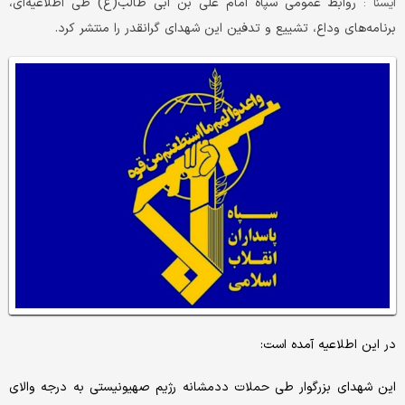
روابط عمومی سپاه امام علی بن ابی طالب(ع) طی اطلاعیه‌ای،
ايسنا :
برنامه‌های وداع، تشییع و تدفین این شهدای گرانقدر را منتشر کرد.
در این اطلاعیه آمده است:
این شهدای بزرگوار طی حملات ددمشانه رژیم صهیونیستی به درجه والای