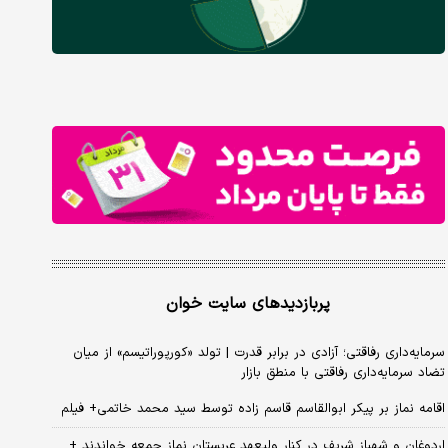
پربازدیدهای سایت خوان
سرمایه‌داری رفاقتی؛ آزادی در برابر قدرت | تولد «کورپوراتیسم» از میان
تضاد سرمایه‌داری رفاقتی با منطق بازار
اقامه نماز بر پیکر ابوالقاسم قاسم زاده توسط سید محمد خاتمی+ فیلم
اردوغان و شهباز شریف در کنار ولیعهد عربستان نماز جمعه خواندند +