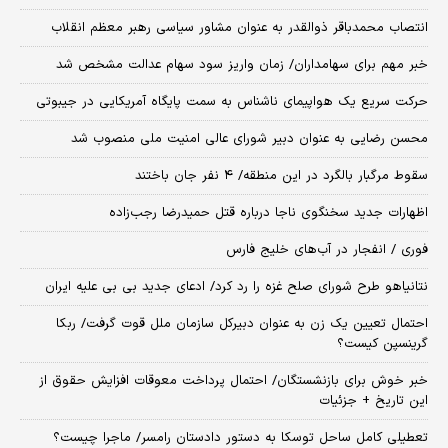
انتصاب محمدباقر ذوالقدر به عنوان مشاور سیاسی رهبر معظم انقلاب
خبر مهم برای سهامداران/ زمان واریز سود سهام عدالت مشخص شد
حرکت سریع یک هواپیمای ناشناس به سمت پایگاه آمریکایی در جیبوتی
محسن رضایی به عنوان دبیر شورای عالی امنیت ملی منصوب شد
سقوط مرگبار بالگرد در این منطقه/ ۴ نفر جان باختند
اظهارات جدید سخنگوی ناجا درباره قتل حمیدرضا رجب‌زاده
فوری / انفجار در آب‌های خلیج فارس
نتانیاهو طرح شورای صلح غزه را رد کرد/ ادعای جدید بی بی علیه ایران
احتمال تعیین یک زن به عنوان دبیرکل سازمان ملل قوت گرفت/ ربکا
گرینسپن کیست؟
خبر خوش برای بازنشستگان/ احتمال پرداخت معوقات افزایش حقوق از
این تاریخ + جزئیات
تعطیلی کامل ساحل توسکا به دستور دادستان رامسر/ ماجرا چیست؟