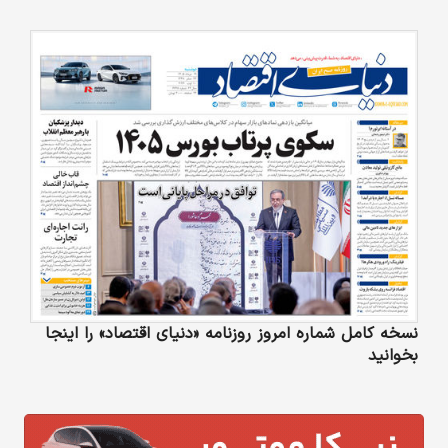
نسخه کامل شماره امروز روزنامه «دنیای‌ اقتصاد» را اینجا
بخوانید