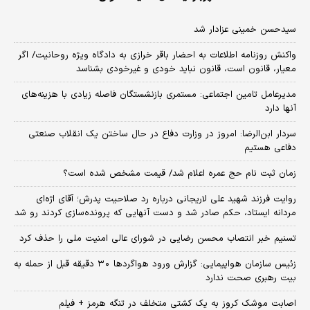
سیدحسن خمینی عزادار شد
واکنش روزنامه اطلاعات به احضار باقر خرازی به دادگاه ویژه روحانیت/ اگر
معیار، قانون است، قانون نباید خودی و غیرخودی بشناسد
مدیرعامل تامین اجتماعی: مستمری بازنشستگان فاصله زیادی با هزینه‌های
آنها دارد
سردار ابن‌الرضا: امروز در وزارت دفاع در حال ساختن یک انقلاب صنعتی
دفاعی هستیم
زمان ثبت‌ نام حج عمره اعلام شد/ قیمت مشخص شده است؟
روایت فرزند شهید علی لاریجانی درباره رد صلاحیت پدرش؛ آقای اژه‌ای
مردانه ایستاد، حکم صادر شد و دست آنهایی که پرونده‌سازی کردند رو شد
تسنیم خبر انتصاب محسن رضایی در شورای عالی امنیت ملی را حذف کرد
زئیس سازمان هواپیمایی: گزارش ورود هواگردها ٣٠ دقیقه قبل از حمله به
بیت رهبری صحت ندارد
اصابت موشک کروز به یک کشتی متخلف در تنگه هرمز + فیلم