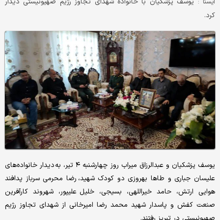
یوسف پزشکیان با خانواده شهدای تجاوز رژیم صهیونیستی دیدار
ایسنا :
کرد.
یوسف پزشکیان و عبدالرزاق میراب روز چهارشنبه ۴ تیر، به دیدار خانواده‌های
علیسان جباری و طاها بهروزی دو کودک شهید، رضا محرمی سرباز پدافند
هوایی ارتش، حامد خیراللهی، بسیجی، خلیل علیپور، شهروند کارآفرین
صنعت کفش و پاسدار شهید محمد رضا امیرخانی از شهدای تجاوز رژیم
صهیونیستی در تبریز رفتند.