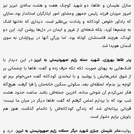
منازل علیسان و طاها، دو شهید کوچک هفت و هشت ساله‌ی تبریز نیز
امروز میزبان فرزند رئیس جمهور و مشاور امور ایثارگران استاندار بود، منازلی
که یادآور خلوص کودکانه و رشادت بی‌نظیر است. دیداری که نه‌تنها اشک
به چشم‌ها آورد، بلکه شعله‌ای از غرور و ایمان در دل‌ها روشن کرد. این دو
کودک، هرچند قامت‌شان کوتاه بود، اما بزرگی آنها در پروازشان به سوی
آسمان هویدا شد.
در این دیدار با
پدر طاها بهروزی، شهید حمله رژیم صهیونیستی به تبریز
اشک‌هایی به پهنای صورت، تکه تکه حرف زده و گفت: طاها با چشمانی پر
از شوق لباس‌هایش را پوشید و با لبخندی کودکانه گفت «می‌خوام برم تو
کوچه پز بدم!». لحظه‌ای بعد، سکوتی سنگین خانه‌مان را فرا گرفت. هیچ‌گاه
فکر نمی‌کردم آن شوخی ساده، آخرین جمله‌اش باشد. ساعت حدود هشت
شب بود که با بردارم تماس گرفتم که گفت طاها دیگر در میان ما نیست؛
قربانی پرتابه‌ای شد که زندگی کودکانه‌اش را ناتمام گذاشت. هنوز هم
باورش برایم دشوار است.
روایت
، درد و
مادر علیسان جباری شهید دیگر حملات رژیم صهیونیستی به تبریز