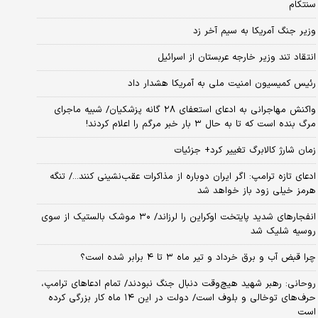
سنتکام
وزیر جنگ آمریکا به سیم آخر زد
انتقاد تند وزیر خارجه عربستان از اسرائیل
رئیس کمیسیون امنیت ملی به آمریکا هشدار داد
واکنش مهاجرانی به ادعای استعفای ۲۸ گانه پزشکیان/ شبیه ماجرای
مرگ بنده است که تا به حال ۳ بار خبر مرگم را اعلام کردند!
زمان شارژ کالابرگ تغییر کرد+ جزئیات
ادعای تازه ترامپ: اگر ایران دوباره از مذاکرات عقب‌نشینی کنند.../ تنگه
هرمز خیلی زود باز خواهد شد
انفجارهای شدید پایتخت اوکراین را لرزاند/ ۳۰ موشک بالستیک از سوی
روسیه شلیک شد
چرا قبض آب و برق خرداد و تیر ماه ۳ تا ۴ برابر شده است؟
روحانی: رهبر شهید هیچ‌وقت دنبال جنگ نبودند/ تمام ادعاهای ترامپ،
حرف‌های توخالی و بلوف است/ دولت در این ۱۴ ماه کار بزرگی کرده
است