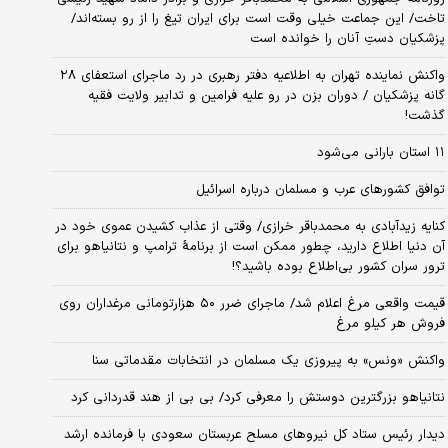
تاخت/ این جماعت خیلی وقت است برای ایران تیغ را از رو بسته‌اند/
پزشکیان دستِ آنان را خوانده است
واکنش نماینده تهران به اطلاعیه دفتر رهبری در رد ماجرای استعفای ۲۸
گانه پزشکیان / دوران بزن در رو علیه فرامین و تدابیر ولایت فقیه
گذشت!
۱۱ استان بارانی می‌شود
توافق کشورهای عرب و مسلمان درباره اسرائیل
کنایه زیدآبادی به محمدباقر خرازی/ وقتی از عذاب کشیدن عموی خود در
آن دنیا اطلاع دارید، چطور ممکن است از برنامهٔ ترامپ و نتانیاهو برای
ترور سران کشور بی‌اطلاع بوده باشید؟!
قیمت واقعی مرغ اعلام شد/ ماجرای ضرر ۵۰ هزارتومانی مرغداران روی
فروش هر کیلو مرغ
واکنش «ونس» به پیروزی یک مسلمان در انتخابات مقدماتی سنا
نتانیاهو بزرگترین دوستش را معرفی کرد/ بی بی از هند قدردانی کرد
دیدار رئیس ستاد کل نیروهای مسلح عربستان سعودی با فرمانده ارشد