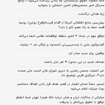
مابه التفاوت حقوق بازنشستگان چه زمانی پرداخت می‌شود؟/ پاسخ
مدیرکل امور مستمری‌های تامین اجتماعی را بخوانید
ژیلا هدائی درگذشت
پیش‌بینی منابع اطلاعاتی آمریکا از اقدام قریب‌الوقوع پوتین/ روسیه
قصد حمله به یک عضو ناتو را دارد؟
توافق مهم در جده/ ۳ کشور منطقه توافقنامه نظامی امضا می‌کنند
گفت‌وگوی متنی با چت‌جی‌پی‌تی نامحدود و رایگان شد + جزئیات
عراقچی پیام جدید صادر کرد
تصادف شدید در این محور/ ۴ نفر جان باختند
خبر انتصاب محسن رضایی به دبیری شورای عالی امنیت ملی صحت
دارد؟/ خبرگزاری فارس توضیح داد
تسنیم: منشأ صدای انفجار در قشم، هدف قرار دادن اهداف متخاصم
بود/ جزئیات اعلام می‌شود
جزئیاتی از مذاکرات ایران و عمان درباره تنگه هرمز/ تهران شرط انطباق
توافق با حقوق بین‌الملل را پذیرفت