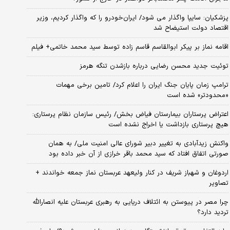
پزشکیان: سایپا واگذار می شود/ ایران‌خودرو را که واگذار کردیم، وزیر
اقتصاد دولت استیضاح شد
اقامه نماز بر پیکر ابوالقاسم قاسم زاده توسط سید محمد خاتمی+ فیلم
توئیت جدید محسن رضایی درباره بازشدن تنگه هرمز
ترامپ زمان پایان جنگ ایران را اعلام کرد/ تامین برخی مهمات
«محدودتر» شده است
اعتراض پرستاران بیمارستان فیاض بخش/ رئیس سازمان نظام پرستاری:
هیچ پرستاری بازداشت یا اخراج نشده است
واکنش زیدآبادی به تغییر دبیر شورای عالی امنیت ملی/ به همان
صورتی اتفاق افتاد که سید محمد باقر خرازی از آن خبر داده بود
اردوغان و شهباز شریف در کنار ولیعهد عربستان نماز جمعه خواندند +
تصاویر
چرا مصر در پیوستن به ائتلاف دریایی به رهبری عربستان علیه انصارالله
تردید دارد؟