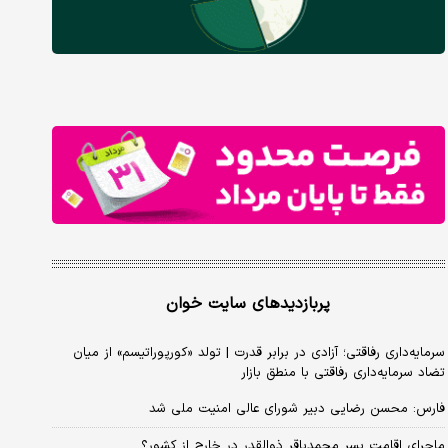
پربازدیدهای سایت خوان
سرمایه‌داری رفاقتی؛ آزادی در برابر قدرت | تولد «کورپوراتیسم» از میان
تضاد سرمایه‌داری رفاقتی با منطق بازار
فارس: محسن رضایی دبیر شورای عالی امنیت ملی شد
ماجرای اقامت پسر محمدباقر ذوالقدر در خارج از کشور؟