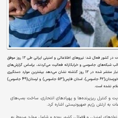
از آغاز حمله اسرائیل به ایران، شبکه جاسوسی رژیم صهیونیستی به شدت در کشور فعال شد؛ نیروهای اطلاعاتی و امنیتی ایرانی طی ۱۲ روز موفق
مدتاً در قالب شبکه‌های جاسوسی و خرابکارانه فعالیت می‌کردند، براساس گزارش‌های
مردمی و عملیات‌های اطلاعاتی شناسایی و بازداشت شده‌اند.بررسی اخبار منتشر شده در 12 روز گذشته نشان می‌دهد بیشترین موارد دستگیری
مربوط به استان‌های کرمانشاه(126 جاسوس)، اصفهان(76 جاسوس)، خوزستان(62 جاسوس)، استان فارس(53 جاسوس) و لرستان(49 جاسوس)
علام نشده است.
یت و کنترل ریزپرنده‌ها و پهپادهای انتحاری، ساخت بمب‌های
ات به ارتش رژیم صهیونیستی اشاره کرد.
 نهادهای امنیتی و قضائی کشور بوده و شامل موارد مربوط به