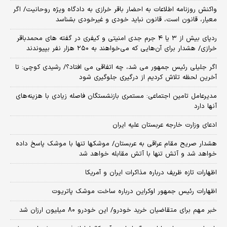
واکنش روزنامه اطلاعات به احضار باقر خرازی به دادگاه ویژه روحانیت/ اگر
معیار، قانون است، قانون نباید خودی و غیرخودی بشناسد
ردپای بیش از ۳ یا ۴ جرم جدی امنیتی و کیفری در گفته های محمدباقر
خرازی/ هشدار برای آن‌هایی که می‌خواهند به ۲۵۰ هزار نفر بپیوندند
اگر جلیلی رئیس جمهور می شد، چه اتفاقی می افتاد؟/ رشیدی کوچی: تا
آخرین لحظه تلاش کردیم از درگیری جلوگیری شود
مدیرعامل تامین اجتماعی: مستمری بازنشستگان فاصله زیادی با هزینه‌های
آنها دارد
ادعای وزارت خارجه عربستان علیه ایران
هشدار صریح مقام عراقی به عربستان/ موشکها تنها با موشک پاسخ داده
خواهد شد و آتش تنها با آتش مقابله خواهد شد
اظهارات تازه ظریف درباره مذاکرات ایران و آمریکا
اظهارات رئیس جمهور اوکراین درباره ساخت موشک پاتریوت
خبر مهم برای متقاضیان خرید خودرو/ این خودرو ۸۰ میلیون ارزان شد