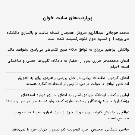
پربازدیدهای سایت خوان
محمد قوچانی: عبدالکریم سروش همچنان نسخه قناعت و پاکسازی دانشگاه
می‌پیچد | او تسلیم موج نئومارکسیسم شده است
واکنش ابراهیم عزیزی به توافق مکه/ هیچ اشتباهی بی‌پاسخ نخواهد ماند
ادعای محمدباقر خرازی پس از احضار به دادگاه؛ کلیپ‌ها جعلی و ساختگی
است +فیلم
ادعای گاردین: مقامات ایرانی در حال بررسی راهبردی برای به تعویق
انداختن توافق با دولت ترامپ تا پس از انتخابات کنگره هستند
اولین واکنش آیت‌الله جوادی آملی به ادعای خرازی درباره استعفای
پزشکیان/ با برهم‌زنندگان وحدت مبارزه کنید، ولو عمامه من بر سر او باشد!
عراقچی: پذیرش کنوانسیون دریای خرز از سوی ایران، منوط به تصویب
مجلس است
حاجی دلیگانی: مجلس اجازه تصویب کنوانسیون دریای خزر را نمی‌دهد