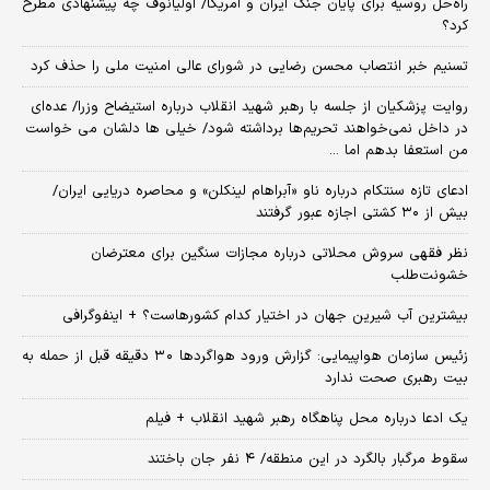
راه‌حل روسیه برای پایان جنگ ایران و آمریکا/ اولیانوف چه پیشنهادی مطرح
کرد؟
تسنیم خبر انتصاب محسن رضایی در شورای عالی امنیت ملی را حذف کرد
روایت پزشکیان از جلسه با رهبر شهید انقلاب درباره استیضاح وزرا/ عده‌ای
در داخل نمی‌خواهند تحریم‌ها برداشته شود/ خیلی ها دلشان می خواست
من استعفا بدهم اما ...
ادعای تازه سنتکام درباره ناو «آبراهام لینکلن» و محاصره دریایی ایران/
بیش از ۳۰ کشتی اجازه عبور گرفتند
نظر فقهی سروش محلاتی درباره مجازات سنگین برای معترضان
خشونت‌طلب
بیشترین آب شیرین جهان در اختیار کدام کشورهاست؟ + اینفوگرافی
زئیس سازمان هواپیمایی: گزارش ورود هواگردها ٣٠ دقیقه قبل از حمله به
بیت رهبری صحت ندارد
یک ادعا درباره محل پناهگاه‌ رهبر شهید انقلاب + فیلم
سقوط مرگبار بالگرد در این منطقه/ ۴ نفر جان باختند