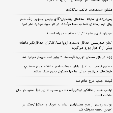
در مورد تفاهم، نظر کارشناسی را پذیرفتند +فیلم
مشاور سیدمحمد خاتمی درگذشت
پس‌لرزه‌های شایعه استعفای پزشکیان/آقای رئیس جمهور! زنگ خطر
برای تیم رسانه‌ای شما به صدا درآمده، در کار خود تجدید نظر کنید
سربازان فراری بخوانند/ آیا معافیت در راه است؟
آلمان صدرنشین حداقل دستمزد اروپا شد/ کارگران حداقل‌بگیر ماهانه
بیش از ۲ هزار یورو می‌گیرند
زلزله در بازار مسکن تهران/ قیمت‌ها ۲ برابر شد، خریدار ناپدید شد
معاون ترامپ: به دنبال پایان موفقیت‌آمیز مناقشه ایران هستیم/
خوشحال می‌شوم ایرانی ها مرا مسئول پایان جنگ بدانند
قیمت جدید مرغ اعلام شد
ترامپ همه را غافلگیر کرد/پایگاه نظامی محرمانه زیر کاخ سفید در حال
ساخت است
روایت رویترز از پیام هشدارآمیز ایران به آمریکا و اسرائیل/جنگ در
آخرین لحظه متوقف شد