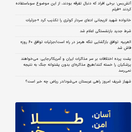
آتش‌بس؛ برخی افراد که دنبال تفرقه بودند، از این موضوع سوءاستفاده
کردند +فیلم
خانواده شهید لاریجانی ادعای سردار کوثری را تکذیب کرد +جزئیات
شرط جدید بازنشستگی اعلام شد
العربیه: توافق بازگشایی تنگه هرمز در راه است/جزئیات توافق ۶۰ روزه
فاش شد
پشت پرده اختلافات بر سر مذاکرات ایران و آمریکا/رجایی: می‌خواهند
پزشکیان را خسته کنند/هیچ مذاکره‌ای بدون پشتوانه جنگ به نتیجه
نمی‌رسد
شهباز شریف امروز راهی عربستان می‌شود/در ریاض چه خبر است؟