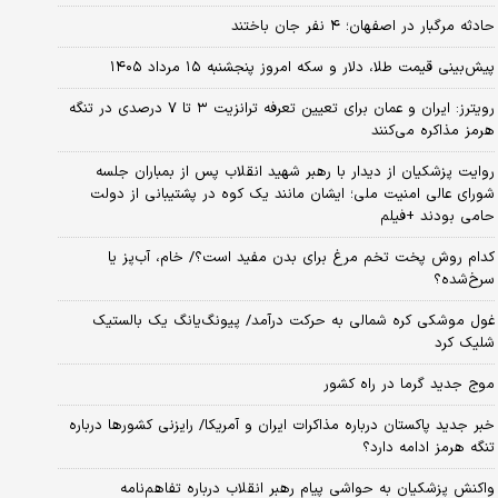
حادثه مرگبار در اصفهان؛ ۴ نفر جان باختند
پیش‌بینی قیمت طلا، دلار و سکه امروز پنجشنبه ۱۵ مرداد ۱۴۰۵
رویترز: ایران و عمان برای تعیین تعرفه ترانزیت ۳ تا ۷ درصدی در تنگه
هرمز مذاکره می‌کنند
روایت پزشکیان از دیدار با رهبر شهید انقلاب پس از بمباران جلسه
شورای عالی امنیت ملی؛ ایشان مانند یک کوه در پشتیبانی از دولت
حامی بودند +فیلم
کدام روش پخت تخم مرغ برای بدن مفید است؟/ خام، آب‌پز یا
سرخ‌شده؟
غول موشکی کره شمالی به حرکت درآمد/ پیونگ‌یانگ یک بالستیک
شلیک کرد
موج جدید گرما در راه کشور
خبر جدید پاکستان درباره مذاکرات ایران و آمریکا/ رایزنی کشورها درباره
تنگه هرمز ادامه دارد؟
واکنش پزشکیان به حواشی پیام رهبر انقلاب درباره تفاهم‌نامه