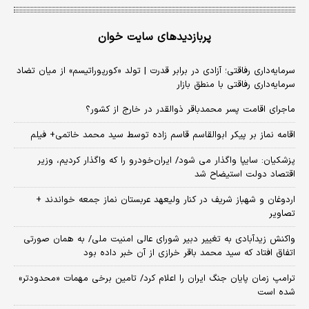
پربازدیدهای سایت خوان
سرمایه‌داری رفاقتی؛ آزادی در برابر قدرت | تولد «کورپوراتیسم» از میان تضاد
سرمایه‌داری رفاقتی با منطق بازار
ماجرای اقامت پسر محمدباقر ذوالقدر در خارج از کشور؟
اقامه نماز بر پیکر ابوالقاسم قاسم زاده توسط سید محمد خاتمی+ فیلم
پزشکیان: سایپا واگذار می شود/ ایران‌خودرو را که واگذار کردیم، وزیر
اقتصاد دولت استیضاح شد
اردوغان و شهباز شریف در کنار ولیعهد عربستان نماز جمعه خواندند +
تصاویر
واکنش زیدآبادی به تغییر دبیر شورای عالی امنیت ملی/ به همان صورتی
اتفاق افتاد که سید محمد باقر خرازی از آن خبر داده بود
ترامپ زمان پایان جنگ ایران را اعلام کرد/ تامین برخی مهمات «محدودتر»
شده است