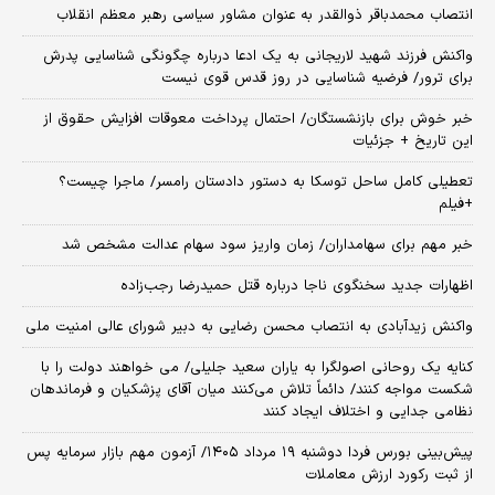
انتصاب محمدباقر ذوالقدر به عنوان مشاور سیاسی رهبر معظم انقلاب
واکنش فرزند شهید لاریجانی به یک ادعا درباره چگونگی شناسایی پدرش
برای ترور/ فرضیه شناسایی در روز قدس قوی نیست
خبر خوش برای بازنشستگان/ احتمال پرداخت معوقات افزایش حقوق از
این تاریخ + جزئیات
تعطیلی کامل ساحل توسکا به دستور دادستان رامسر/ ماجرا چیست؟
+فیلم
خبر مهم برای سهامداران/ زمان واریز سود سهام عدالت مشخص شد
اظهارات جدید سخنگوی ناجا درباره قتل حمیدرضا رجب‌زاده
واکنش زیدآبادی به انتصاب محسن رضایی به دبیر شورای عالی امنیت ملی
کنایه یک روحانی اصولگرا به یاران سعید جلیلی/ می خواهند دولت را با
شکست مواجه کنند/ دائماً تلاش می‌کنند میان آقای پزشکیان و فرماندهان
نظامی جدایی و اختلاف ایجاد کنند
​پیش‌بینی بورس فردا دوشنبه ۱۹ مرداد ۱۴۰۵/ آزمون مهم بازار سرمایه پس
از ثبت رکورد ارزش معاملات