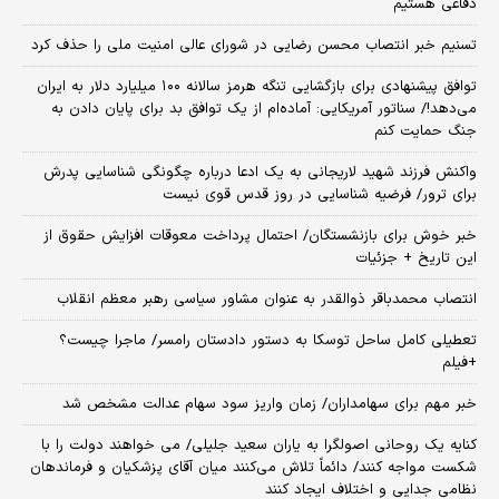
دفاعی هستیم
تسنیم خبر انتصاب محسن رضایی در شورای عالی امنیت ملی را حذف کرد
توافق پیشنهادی برای بازگشایی تنگه هرمز سالانه ۱۰۰ میلیارد دلار به ایران
می‌دهد!/ سناتور آمریکایی: آماده‌ام از یک توافق بد برای پایان دادن به
جنگ حمایت کنم
واکنش فرزند شهید لاریجانی به یک ادعا درباره چگونگی شناسایی پدرش
برای ترور/ فرضیه شناسایی در روز قدس قوی نیست
خبر خوش برای بازنشستگان/ احتمال پرداخت معوقات افزایش حقوق از
این تاریخ + جزئیات
انتصاب محمدباقر ذوالقدر به عنوان مشاور سیاسی رهبر معظم انقلاب
تعطیلی کامل ساحل توسکا به دستور دادستان رامسر/ ماجرا چیست؟
+فیلم
خبر مهم برای سهامداران/ زمان واریز سود سهام عدالت مشخص شد
کنایه یک روحانی اصولگرا به یاران سعید جلیلی/ می خواهند دولت را با
شکست مواجه کنند/ دائماً تلاش می‌کنند میان آقای پزشکیان و فرماندهان
نظامی جدایی و اختلاف ایجاد کنند