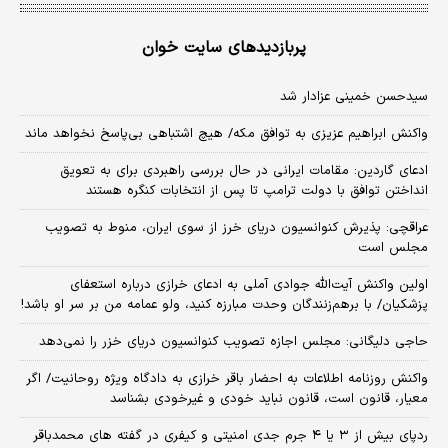
پربازدیدهای سایت خوان
سیدحسن خمینی عزادار شد
واکنش ابراهیم عزیزی به توافق مکه/ هیچ اشتباهی بی‌پاسخ نخواهد ماند
ادعای گاردین: مقامات ایرانی در حال بررسی راهبردی برای به تعویق
انداختن توافق با دولت ترامپ تا پس از انتخابات کنگره هستند
عراقچی: پذیرش کنوانسیون دریای خرز از سوی ایران، منوط به تصویب
مجلس است
اولین واکنش آیت‌الله جوادی آملی به ادعای خرازی درباره استعفای
پزشکیان/ با برهم‌زنندگان وحدت مبارزه کنید، ولو عمامه من بر سر او باشد!
حاجی دلیگانی: مجلس اجازه تصویب کنوانسیون دریای خزر را نمی‌دهد
واکنش روزنامه اطلاعات به احضار باقر خرازی به دادگاه ویژه روحانیت/ اگر
معیار، قانون است، قانون نباید خودی و غیرخودی بشناسد
ردپای بیش از ۳ یا ۴ جرم جدی امنیتی و کیفری در گفته های محمدباقر