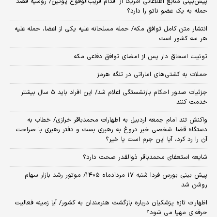
پیش‌بینی منابع اطلاعاتی آمریکا از اقدام قریب‌الوقوع پوتین/ روسیه قصد
حمله به یک عضو ناتو را دارد؟
انتشار متن کامل توافق مکه/ حمله مسلحانه علیه یکی از اعضا، حمله علیه
هر سه کشور است
توئیت اسحاق دار پس از امضای توافق دفاعی مکه
حملات به کشتی‌های اماراتی در تنگه هرمز
جزئیات صدور احکام بازنشستگی اعلام شد/ این افراد باید ۵ سال بیشتر
خدمت کنند
واکنش تند امام جمعه اردبیل به اظهارات محمدباقر خرازی/ خطاب به
دستگاه قضا: شخصی خبر دروغ به رهبری بست و دفتر رهبری با صراحت
آن را رد کرد، آیا این جرم است یا خیر؟
شایعه استعفای محمدباقر ذوالقدر صحت دارد؟
پیش بینی بورس فردا شنبه ۱۷ مردادماه ۱۴۰۵/ موتور رشد بازار سهام
روشن شد
اظهارات تازه پزشکیان درباره بازگشت هنرمندان به کشور/ آیا زمینه فعالیت
حرفه‌ای مهیا می شود؟