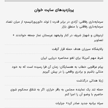
پربازدیدهای سایت خوان
سرمایه‌داری رفاقتی؛ آزادی در برابر قدرت | تولد «کورپوراتیسم» از میان تضاد
سرمایه‌داری رفاقتی با منطق بازار
اردوغان و شهباز شریف در کنار ولیعهد عربستان نماز جمعه خواندند +
تصاویر
پالایشگاه سیزران هدف حمله قرار گرفت
شرط مهم آمریکا برای لغو محاصره دریایی ایران
پیام عراقچی خطاب به همسایگان؛ زمان آن فرا رسیده است که به خود
متکی باشیم و برادری واقعی را در پیش گیریم
ژیلا هدائی درگذشت
حمله تند یک نماینده مجلس به باقر خرازی: اگر به شلاق محکوم شوی
حاضرم با وضو آن را اجرا کنم
سپاه بیانیه جدید صادر کرد+ جزئیات