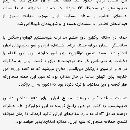
این ادعای ترامپ حدود یک هفته بعد از آن مطرح شد که رژیم
صهیونیستی در سحرگاه ۲۳ خرداد در حمله متجاوزانه به تاسیسات
هسته‌ای، نظامی و مناطق مسکونی ایران موجب شهادت شماری از
فرماندهان نظامی، دانشمندان هسته‌ای و شهروندان غیرنظامی شد.
حمله در آستانه برگزاری دور ششم مذاکرات غیرمسقتیم تهران-واشنگتن با
میانجیگری عمان درباره مسئله برنامه هسته‌ای ایران و لغو تحریم‌های ایران
انجام شد. «سید عباس عراقچی» وزیر امور خارجه ایران این اقدام را
«خیانت به دیپلماسی خواند». درخوست‌ها برای بازگشت ایران به مذاکرات
در حالی از سوی بازیگران بین‌المللی مطرح می‌شود که به گفته وزارت امور
خارجه ایران، تهران اساسا در حال مذاکره بود که مورد این حمله متجاوزانه
قرار گرفت و میز مذاکرات را ترک نکرده بود که اکنون به آن بازگردد.
عملیات موفقیت‌آمیز نیروهای مسلح ایران برای دفع تهاجم دشمن
صهیونیستی به کشور در عین پاسخ کوبنده به این تجاوزگری طی عملیات
«وعده صادق ۳» ادامه دارد. مقام‌های ایرانی تاکید کرده‌اند تا زمان متوقف
نشدن حملات متجاوزانه علیه ایران، مذاکره امکان‌ناپذیر خواهد بود.