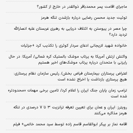
ماجرای اقامت پسر محمدباقر ذوالقدر در خارج از کشور؟
توئیت جدید محسن رضایی درباره بازشدن تنگه هرمز
چرا مصر در پیوستن به ائتلاف دریایی به رهبری عربستان علیه انصارالله
تردید دارد؟
خانواده شهید لاریجانی ادعای سردار کوثری را تکذیب کرد +جزئیات
واکنش ارتش آمریکا به پرتاب موشک بالستیک کره شمالی/ آمریکا: در حال
رایزنی با متحدان درباره پرتاب موشک‌های اخیر هستیم
اعتراض پرستاران بیمارستان فیاض بخش/ رئیس سازمان نظام پرستاری:
هیچ پرستاری بازداشت یا اخراج نشده است
ترامپ زمان پایان جنگ ایران را اعلام کرد/ تامین برخی مهمات «محدودتر»
شده است
رویترز: ایران و عمان برای تعیین تعرفه ترانزیت ۳ تا ۷ درصدی در تنگه
هرمز مذاکره می‌کنند
اقامه نماز بر پیکر ابوالقاسم قاسم زاده توسط سید محمد خاتمی+ فیلم