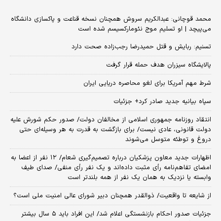
محمد قوچانی: عبدالکریم سروش همچنان نسخه قناعت و پاکسازی دانشگاه
می‌پیچد | او تسلیم موج نئومارکسیسم شده است
تسنیم: ربایش و قتل حمیدرضا رجب‌زاده صحت دارد
پالایشگاه سیزران هدف حمله قرار گرفت
شرط مهم آمریکا برای لغو محاصره دریایی ایران
سپاه بیانیه جدید صادر کرد+ جزئیات
انتقاد روزنامه جمهوری اسلامی از مخالفان دولت/ صدور حکم شورش علیه
دولت قانونی، عادی نیست/ برای بازگشت به قدرت به هر وسیله‌ای حتی
دروغ و توطئه متوسل می‌شوند
اظهارات جدید معاون پزشکیان درباره تصمیم‌گیری شعام/ ۱۲ نفر از اعضا به
امضای تفاهم‌نامه رأی مثبت داده‌اند و یک نفر رأی منفی/ صدای طیف
وابسته یا نزدیک به همان یک نفر از همه بلندتر است
از شایعه تا واقعیت/ ذوالقدر همچنان دبیر شورای ‌عالی امنیت ملی است؟
جزئیات صدور احکام بازنشستگی اعلام شد/ این افراد باید ۵ سال بیشتر