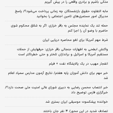
متکی باشیم و برادری واقعی را در پیش گیریم
مابه التفاوت حقوق بازنشستگان چه زمانی پرداخت می‌شود؟/ پاسخ
مدیرکل امور مستمری‌های تامین اجتماعی را بخوانید
حمله تند یک نماینده مجلس به باقر خرازی: اگر به شلاق محکوم شوی
حاضرم با وضو آن را اجرا کنم
شرط مهم آمریکا برای لغو محاصره دریایی ایران
واکنش ابطحی به اظهارات جنجالی باقر خرازی؛ حرفهایش از حملات
مستقیم آمریکا و اسرائیل و براندازان تلختر و حتی خطرناکتر است
انفجار مهیب در یک پالایشگاه نفت + فیلم
خبر مهم برای دانش آموزان پایه هفتم/ نتایج آزمون مدارس سمپاد اعلام
شد
خبر انتصاب محسن رضایی به دبیری شورای عالی امنیت ملی صحت دارد؟/
خبرگزاری فارس توضیح داد
خواننده پیشکسوت موسیقی ایران بستری شد
تصادف شدید در این محور/ ۴ نفر جان باختند