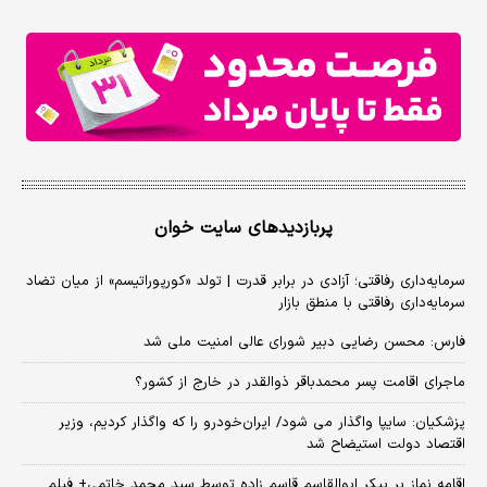
پربازدیدهای سایت خوان
سرمایه‌داری رفاقتی؛ آزادی در برابر قدرت | تولد «کورپوراتیسم» از میان تضاد
سرمایه‌داری رفاقتی با منطق بازار
فارس: محسن رضایی دبیر شورای عالی امنیت ملی شد
ماجرای اقامت پسر محمدباقر ذوالقدر در خارج از کشور؟
پزشکیان: سایپا واگذار می شود/ ایران‌خودرو را که واگذار کردیم، وزیر
اقتصاد دولت استیضاح شد
اقامه نماز بر پیکر ابوالقاسم قاسم زاده توسط سید محمد خاتمی+ فیلم