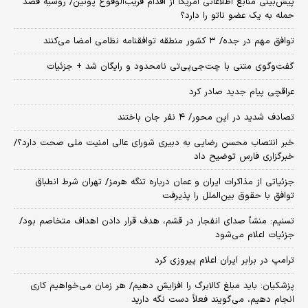
پیش‌بینی منابع اطلاعاتی آمریکا از اقدام قریب‌الوقوع پوتین/ روسیه قصد
حمله به یک عضو ناتو را دارد؟
توافق مهم در جده/ ۳ کشور منطقه توافقنامه نظامی امضا می‌کنند
گفت‌وگوی متنی با چت‌جی‌پی‌تی نامحدود و رایگان شد + جزئیات
عراقچی پیام جدید صادر کرد
تصادف شدید در این محور/ ۴ نفر جان باختند
خبر انتصاب محسن رضایی به دبیری شورای عالی امنیت ملی صحت دارد؟/
خبرگزاری فارس توضیح داد
جزئیاتی از مذاکرات ایران و عمان درباره تنگه هرمز/ تهران شرط انطباق
توافق با حقوق بین‌الملل را پذیرفت
تسنیم: منشأ صدای انفجار در قشم، هدف قرار دادن اهداف متخاصم بود/
جزئیات اعلام می‌شود
ترامپ در برابر ایران اعلام پیروزی کرد
پزشکیان: باید مبلغ کالابرگ را افزایش دهیم/ هر زمان می‌خواهیم کاری
انجام دهیم، می‌گویند فعلاً دست نگه دارید