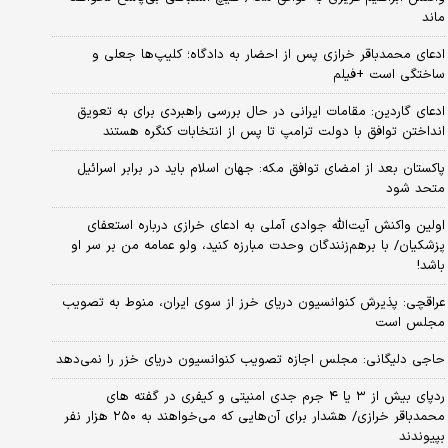
ماند
ادعای محمدباقر خرازی پس از احضار به دادگاه؛ کلیپ‌ها جعلی و
ساختگی است +فیلم
ادعای گاردین: مقامات ایرانی در حال بررسی راهبردی برای به تعویق
انداختن توافق با دولت ترامپ تا پس از انتخابات کنگره هستند
پاکستان بعد از امضای توافق مکه: جهان اسلام باید در برابر اسرائیل
متحد شود
اولین واکنش آیت‌الله جوادی آملی به ادعای خرازی درباره استعفای
پزشکیان/ با برهم‌زنندگان وحدت مبارزه کنید، ولو عمامه من بر سر او
باشد!
عراقچی: پذیرش کنوانسیون دریای خرز از سوی ایران، منوط به تصویب
مجلس است
حاجی دلیگانی: مجلس اجازه تصویب کنوانسیون دریای خزر را نمی‌دهد
ردپای بیش از ۳ یا ۴ جرم جدی امنیتی و کیفری در گفته های
محمدباقر خرازی/ هشدار برای آن‌هایی که می‌خواهند به ۲۵۰ هزار نفر
بپیوندند