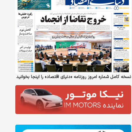
نسخه کامل شماره امروز روزنامه «دنیای‌ اقتصاد» را اینجا بخوانید