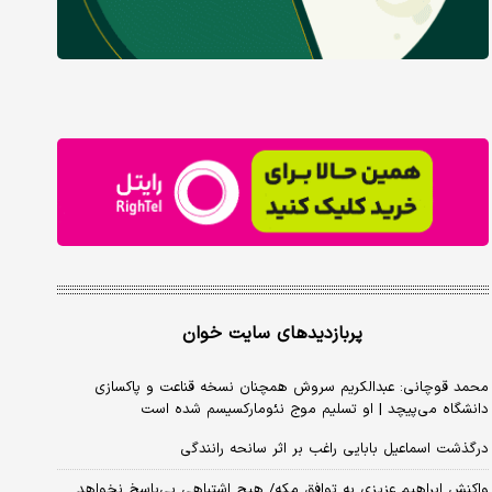
پربازدیدهای سایت خوان
محمد قوچانی: عبدالکریم سروش همچنان نسخه قناعت و پاکسازی
دانشگاه می‌پیچد | او تسلیم موج نئومارکسیسم شده است
درگذشت اسماعیل بابایی راغب بر اثر سانحه رانندگی
واکنش ابراهیم عزیزی به توافق مکه/ هیچ اشتباهی بی‌پاسخ نخواهد