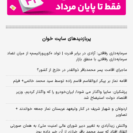
پربازدیدهای سایت خوان
سرمایه‌داری رفاقتی؛ آزادی در برابر قدرت | تولد «کورپوراتیسم» از میان تضاد
سرمایه‌داری رفاقتی با منطق بازار
ماجرای اقامت پسر محمدباقر ذوالقدر در خارج از کشور؟
اقامه نماز بر پیکر ابوالقاسم قاسم زاده توسط سید محمد خاتمی+ فیلم
پزشکیان: سایپا واگذار می شود/ ایران‌خودرو را که واگذار کردیم، وزیر
اقتصاد دولت استیضاح شد
اردوغان و شهباز شریف در کنار ولیعهد عربستان نماز جمعه خواندند +
تصاویر
واکنش زیدآبادی به تغییر دبیر شورای عالی امنیت ملی/ به همان صورتی
اتفاق افتاد که سید محمد باقر خرازی از آن خبر داده بود