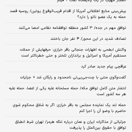
انفجار مهیب در یک پالایشگاه نفت + فیلم
پیش‌بینی منابع اطلاعاتی آمریکا از اقدام قریب‌الوقوع پوتین/ روسیه قصد
حمله به یک عضو ناتو را دارد؟
توافق مهم در جده/ ۳ کشور منطقه توافقنامه نظامی امضا می‌کنند
تصادف شدید در این محور/ ۴ نفر جان باختند
واکنش ابطحی به اظهارات جنجالی باقر خرازی؛ حرفهایش از حملات
مستقیم آمریکا و اسرائیل و براندازان تلختر و حتی خطرناکتر است
عراقچی پیام جدید صادر کرد
گفت‌وگوی متنی با چت‌جی‌پی‌تی نامحدود و رایگان شد + جزئیات
انتشار متن کامل توافق مکه/ حمله مسلحانه علیه یکی از اعضا، حمله علیه
هر سه کشور است
حمله تند یک نماینده مجلس به باقر خرازی: اگر به شلاق محکوم شوی
حاضرم با وضو آن را اجرا کنم
جزئیاتی از مذاکرات ایران و عمان درباره تنگه هرمز/ تهران شرط انطباق
توافق با حقوق بین‌الملل را پذیرفت