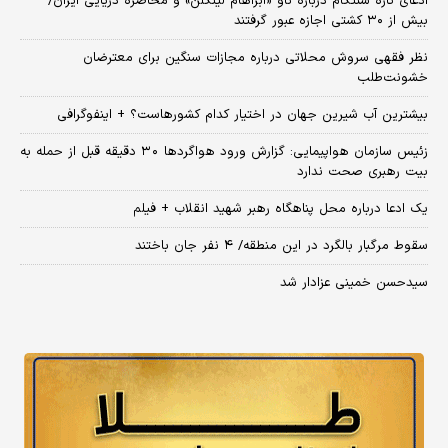
ادعای تازه سنتکام درباره ناو «آبراهام لینکلن» و محاصره دریایی ایران/
بیش از ۳۰ کشتی اجازه عبور گرفتند
نظر فقهی سروش محلاتی درباره مجازات سنگین برای معترضان
خشونت‌طلب
بیشترین آب شیرین جهان در اختیار کدام کشورهاست؟ + اینفوگرافی
زئیس سازمان هواپیمایی: گزارش ورود هواگردها ٣٠ دقیقه قبل از حمله به
بیت رهبری صحت ندارد
یک ادعا درباره محل پناهگاه‌ رهبر شهید انقلاب + فیلم
سقوط مرگبار بالگرد در این منطقه/ ۴ نفر جان باختند
سیدحسن خمینی عزادار شد