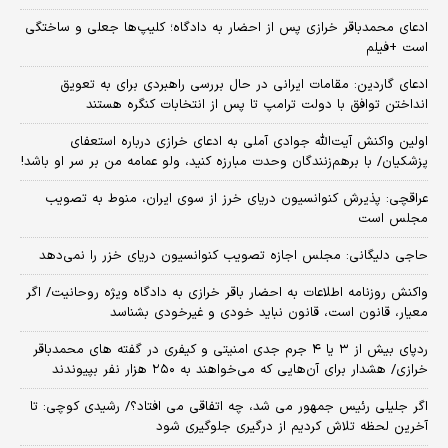
ادعای محمدباقر خرازی پس از احضار به دادگاه؛ کلیپ‌ها جعلی و ساختگی
است +فیلم
ادعای گاردین: مقامات ایرانی در حال بررسی راهبردی برای به تعویق
انداختن توافق با دولت ترامپ تا پس از انتخابات کنگره هستند
اولین واکنش آیت‌الله جوادی آملی به ادعای خرازی درباره استعفای
پزشکیان/ با برهم‌زنندگان وحدت مبارزه کنید، ولو عمامه من بر سر او باشد!
عراقچی: پذیرش کنوانسیون دریای خرز از سوی ایران، منوط به تصویب
مجلس است
حاجی دلیگانی: مجلس اجازه تصویب کنوانسیون دریای خزر را نمی‌دهد
واکنش روزنامه اطلاعات به احضار باقر خرازی به دادگاه ویژه روحانیت/ اگر
معیار، قانون است، قانون نباید خودی و غیرخودی بشناسد
ردپای بیش از ۳ یا ۴ جرم جدی امنیتی و کیفری در گفته های محمدباقر
خرازی/ هشدار برای آن‌هایی که می‌خواهند به ۲۵۰ هزار نفر بپیوندند
اگر جلیلی رئیس جمهور می شد، چه اتفاقی می افتاد؟/ رشیدی کوچی: تا
آخرین لحظه تلاش کردیم از درگیری جلوگیری شود