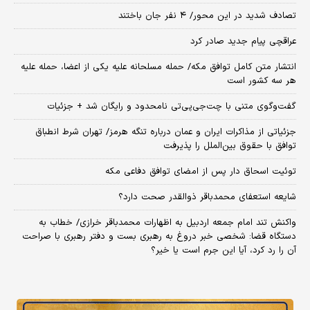
تصادف شدید در این محور/ ۴ نفر جان باختند
عراقچی پیام جدید صادر کرد
انتشار متن کامل توافق مکه/ حمله مسلحانه علیه یکی از اعضا، حمله علیه
هر سه کشور است
گفت‌وگوی متنی با چت‌جی‌پی‌تی نامحدود و رایگان شد + جزئیات
جزئیاتی از مذاکرات ایران و عمان درباره تنگه هرمز/ تهران شرط انطباق
توافق با حقوق بین‌الملل را پذیرفت
توئیت اسحاق دار پس از امضای توافق دفاعی مکه
شایعه استعفای محمدباقر ذوالقدر صحت دارد؟
واکنش تند امام جمعه اردبیل به اظهارات محمدباقر خرازی/ خطاب به
دستگاه قضا: شخصی خبر دروغ به رهبری بست و دفتر رهبری با صراحت
آن را رد کرد، آیا این جرم است یا خیر؟