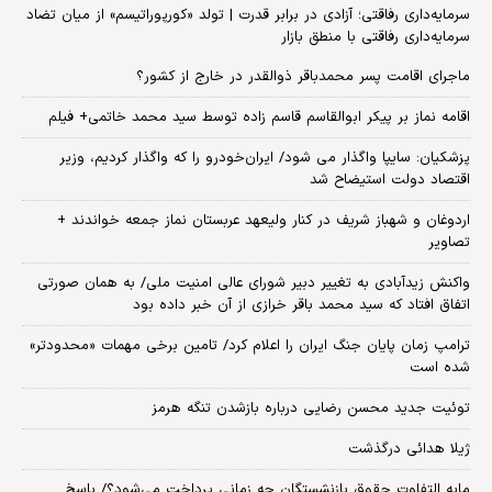
سرمایه‌داری رفاقتی؛ آزادی در برابر قدرت | تولد «کورپوراتیسم» از میان تضاد
سرمایه‌داری رفاقتی با منطق بازار
ماجرای اقامت پسر محمدباقر ذوالقدر در خارج از کشور؟
اقامه نماز بر پیکر ابوالقاسم قاسم زاده توسط سید محمد خاتمی+ فیلم
پزشکیان: سایپا واگذار می شود/ ایران‌خودرو را که واگذار کردیم، وزیر
اقتصاد دولت استیضاح شد
اردوغان و شهباز شریف در کنار ولیعهد عربستان نماز جمعه خواندند +
تصاویر
واکنش زیدآبادی به تغییر دبیر شورای عالی امنیت ملی/ به همان صورتی
اتفاق افتاد که سید محمد باقر خرازی از آن خبر داده بود
ترامپ زمان پایان جنگ ایران را اعلام کرد/ تامین برخی مهمات «محدودتر»
شده است
توئیت جدید محسن رضایی درباره بازشدن تنگه هرمز
ژیلا هدائی درگذشت
مابه التفاوت حقوق بازنشستگان چه زمانی پرداخت می‌شود؟/ پاسخ