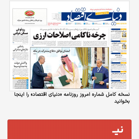
نسخه کامل شماره امروز روزنامه «دنیای‌ اقتصاد» را اینجا
بخوانید