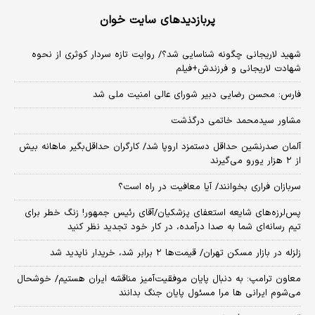
پربازدیدهای سایت خوان
شهید لاریجانی چگونه شناسایی شد؟/ روایت تازه سردار کوثری از نحوه
شهادت لاریجانی و فرزندش+فیلم
فارس: محسن رضایی دبیر شورای عالی امنیت ملی شد
مشاور سیدمحمد خاتمی درگذشت
آلمان صدرنشین حداقل دستمزد اروپا شد/ کارگران حداقل‌بگیر ماهانه بیش
از ۲ هزار یورو می‌گیرند
سربازان فراری بخوانند/ آیا معافیت در راه است؟
پس‌لرزه‌های شایعه استعفای پزشکیان/آقای رئیس جمهور! زنگ خطر برای
تیم رسانه‌ای شما به صدا درآمده، در کار خود تجدید نظر کنید
زلزله در بازار مسکن تهران/ قیمت‌ها ۲ برابر شد، خریدار ناپدید شد
معاون ترامپ: به دنبال پایان موفقیت‌آمیز مناقشه ایران هستیم/ خوشحال
می‌شوم ایرانی ها مرا مسئول پایان جنگ بدانند