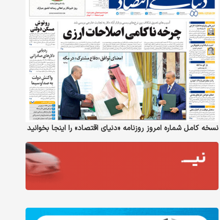
نسخه کامل شماره امروز روزنامه «دنیای‌ اقتصاد» را اینجا بخوانید