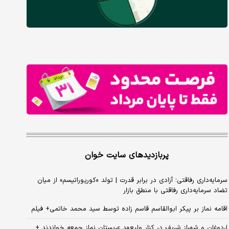
پربازدیدهای سایت خوان
سرمایه‌داری رفاقتی؛ آزادی در برابر قدرت | تولد «کورپوراتیسم» از میان
تضاد سرمایه‌داری رفاقتی با منطق بازار
اقامه نماز بر پیکر ابوالقاسم قاسم زاده توسط سید محمد خاتمی+ فیلم
اردوغان و شهباز شریف در کنار ولیعهد عربستان نماز جمعه خواندند +