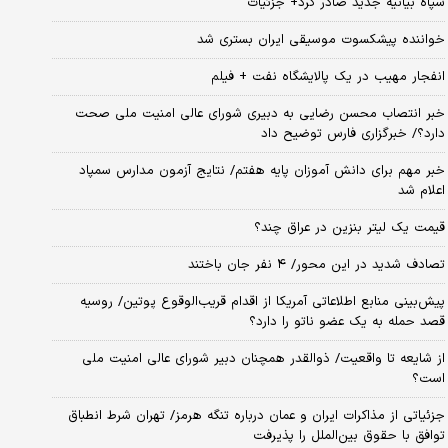
سپاه بیانیه جدید صادر کرد+ جزئیات
خواننده پیشکسوت موسیقی ایران بستری شد
انفجار مهیب در یک پالایشگاه نفت + فیلم
خبر انتصاب محسن رضایی به دبیری شورای عالی امنیت ملی صحت
دارد؟/ خبرگزاری فارس توضیح داد
خبر مهم برای دانش آموزان پایه هفتم/ نتایج آزمون مدارس سمپاد
اعلام شد
قیمت یک لیتر بنزین در عراق چند؟
تصادف شدید در این محور/ ۴ نفر جان باختند
پیش‌بینی منابع اطلاعاتی آمریکا از اقدام قریب‌الوقوع پوتین/ روسیه
قصد حمله به یک عضو ناتو را دارد؟
از شایعه تا واقعیت/ ذوالقدر همچنان دبیر شورای ‌عالی امنیت ملی
است؟
جزئیاتی از مذاکرات ایران و عمان درباره تنگه هرمز/ تهران شرط انطباق
توافق با حقوق بین‌الملل را پذیرفت