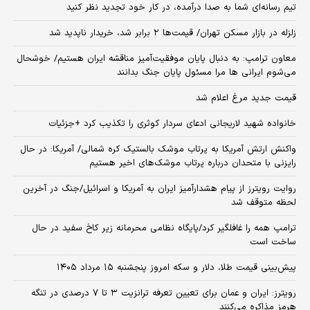
تیم رسانه‌ای شما به صدا درآمده، در کار خود تجدید نظر کنید
زلزله در بازار مسکن تهران/ قیمت‌ها ۲ برابر شد، خریدار ناپدید شد
معاون ترامپ: به دنبال پایان موفقیت‌آمیز مناقشه ایران هستیم/ خوشحال
می‌شوم ایرانی ها مرا مسئول پایان جنگ بدانند
قیمت جدید مرغ اعلام شد
خانواده شهید لاریجانی ادعای سردار کوثری را تکذیب کرد +جزئیات
واکنش ارتش آمریکا به پرتاب موشک بالستیک کره شمالی/ آمریکا: در حال
رایزنی با متحدان درباره پرتاب موشک‌های اخیر هستیم
روایت رویترز از پیام هشدارآمیز ایران به آمریکا و اسرائیل/جنگ در آخرین
لحظه متوقف شد
ترامپ همه را غافلگیر کرد/پایگاه نظامی محرمانه زیر کاخ سفید در حال
ساخت است
پیش‌بینی قیمت طلا، دلار و سکه امروز پنجشنبه ۱۵ مرداد ۱۴۰۵
رویترز: ایران و عمان برای تعیین تعرفه ترانزیت ۳ تا ۷ درصدی در تنگه
هرمز مذاکره می‌کنند