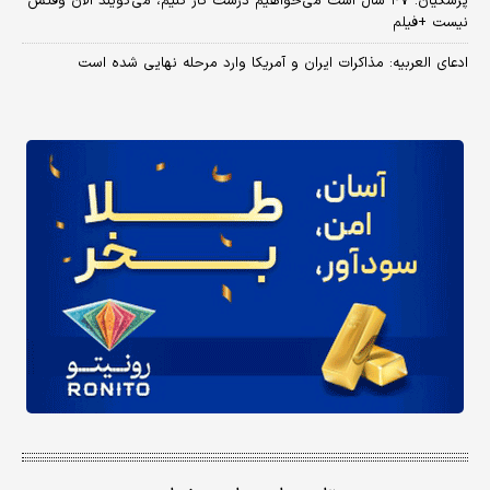
پزشکیان: ۴۷ سال است می‌خواهیم درست کار کنیم، می‌گویند الان وقتش
نیست +فیلم
ادعای العربیه: مذاکرات ایران و آمریکا وارد مرحله نهایی شده است