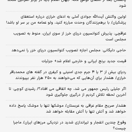
پاکستان بعد از امضای توافق مکه: جهان اسلام باید در برابر اسرائیل متحد
شود
اولین واکنش آیت‌الله جوادی آملی به ادعای خرازی درباره استعفای
پزشکیان/ با برهم‌زنندگان وحدت مبارزه کنید، ولو عمامه من بر سر او باشد!
عراقچی: پذیرش کنوانسیون دریای خرز از سوی ایران، منوط به تصویب
مجلس است
حاجی دلیگانی: مجلس اجازه تصویب کنوانسیون دریای خزر را نمی‌دهد
قیمت جدید برنج ایرانی و خارجی اعلام شد+ جزئیات
ردپای بیش از ۳ یا ۴ جرم جدی امنیتی و کیفری در گفته های محمدباقر
خرازی/ هشدار برای آن‌هایی که می‌خواهند به ۲۵۰ هزار نفر بپیوندند
اگر جلیلی رئیس جمهور می شد، چه اتفاقی می افتاد؟/ رشیدی کوچی: تا
آخرین لحظه تلاش کردیم از درگیری جلوگیری شود
هشدار صریح مقام عراقی به عربستان/ موشکها تنها با موشک پاسخ داده
خواهد شد و آتش تنها با آتش مقابله خواهد شد
وقوع چندین انفجار و تیراندازی شدید در نزدیکی مرز‌های ایران/ ماجرا
چیست؟