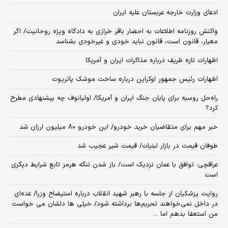
ادعای وزارت خارجه عربستان علیه ایران
واکنش روزنامه اطلاعات به احضار باقر خرازی به دادگاه ویژه روحانیت/ اگر
معیار، قانون است، قانون نباید خودی و غیرخودی بشناسد
اظهارات تازه ظریف درباره مذاکرات ایران و آمریکا
اظهارات رئیس جمهور اوکراین درباره ساخت موشک پاتریوت
راه‌حل روسیه برای پایان جنگ ایران و آمریکا/ اولیانوف چه پیشنهادی مطرح
کرد؟
خبر مهم برای متقاضیان خرید خودرو/ این خودرو ۸۰ میلیون ارزان شد
طوفان قیمت در بازار لبنیات/ قیمت شیر عجیب شد
عراقچی: توافق با عمان نزدیک است/ باز شدن تنگه هرمز تابع شرایط دیگری
است
روایت پزشکیان از جلسه با رهبر شهید انقلاب درباره استیضاح وزرا/ عده‌ای
در داخل نمی‌خواهند تحریم‌ها برداشته شود/ خیلی ها دلشان می خواست
من استعفا بدهم اما ...