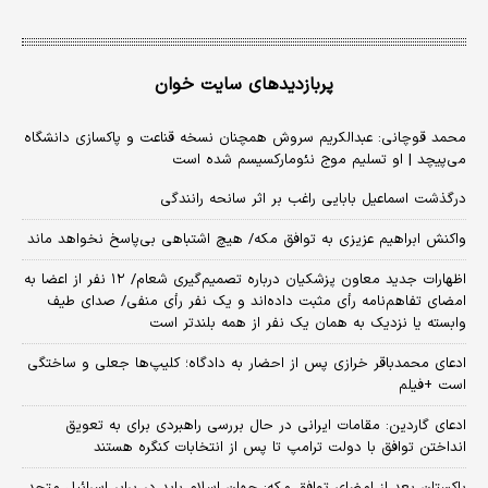
پربازدیدهای سایت خوان
محمد قوچانی: عبدالکریم سروش همچنان نسخه قناعت و پاکسازی دانشگاه
می‌پیچد | او تسلیم موج نئومارکسیسم شده است
درگذشت اسماعیل بابایی راغب بر اثر سانحه رانندگی
واکنش ابراهیم عزیزی به توافق مکه/ هیچ اشتباهی بی‌پاسخ نخواهد ماند
اظهارات جدید معاون پزشکیان درباره تصمیم‌گیری شعام/ ۱۲ نفر از اعضا به
امضای تفاهم‌نامه رأی مثبت داده‌اند و یک نفر رأی منفی/ صدای طیف
وابسته یا نزدیک به همان یک نفر از همه بلندتر است
ادعای محمدباقر خرازی پس از احضار به دادگاه؛ کلیپ‌ها جعلی و ساختگی
است +فیلم
ادعای گاردین: مقامات ایرانی در حال بررسی راهبردی برای به تعویق
انداختن توافق با دولت ترامپ تا پس از انتخابات کنگره هستند