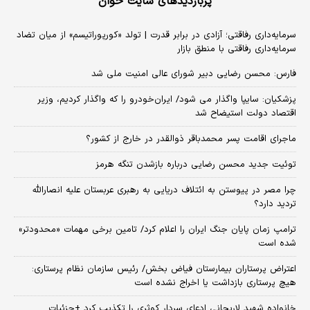
پربازدیدهای سایت خوان
سرمایه‌داری رفاقتی؛ آزادی در برابر قدرت | تولد «کورپوراتیسم» از میان تضاد
سرمایه‌داری رفاقتی با منطق بازار
فارس: محسن رضایی دبیر شورای عالی امنیت ملی شد
پزشکیان: سایپا واگذار می شود/ ایران‌خودرو را که واگذار کردیم، وزیر
اقتصاد دولت استیضاح شد
ماجرای اقامت پسر محمدباقر ذوالقدر در خارج از کشور؟
توئیت جدید محسن رضایی درباره بازشدن تنگه هرمز
چرا مصر در پیوستن به ائتلاف دریایی به رهبری عربستان علیه انصارالله
تردید دارد؟
ترامپ زمان پایان جنگ ایران را اعلام کرد/ تامین برخی مهمات «محدودتر»
شده است
اعتراض پرستاران بیمارستان فیاض بخش/ رئیس سازمان نظام پرستاری:
هیچ پرستاری بازداشت یا اخراج نشده است
خانواده شهید لاریجانی ادعای سردار کوثری را تکذیب کرد +جزئیات