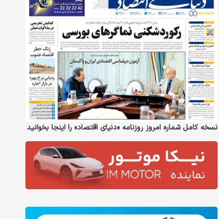
نسخه کامل شماره امروز روزنامه «دنیای‌ اقتصاد» را اینجا بخوانید