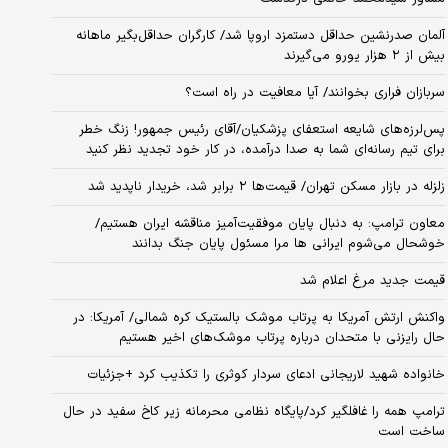
آلمان صدرنشین حداقل دستمزد اروپا شد/ کارگران حداقل‌بگیر ماهانه
بیش از ۲ هزار یورو می‌گیرند
سربازان فراری بخوانند/ آیا معافیت در راه است؟
پس‌لرزه‌های شایعه استعفای پزشکیان/آقای رئیس جمهور! زنگ خطر
برای تیم رسانه‌ای شما به صدا درآمده، در کار خود تجدید نظر کنید
زلزله در بازار مسکن تهران/ قیمت‌ها ۲ برابر شد، خریدار ناپدید شد
معاون ترامپ: به دنبال پایان موفقیت‌آمیز مناقشه ایران هستیم/
خوشحال می‌شوم ایرانی ها مرا مسئول پایان جنگ بدانند
قیمت جدید مرغ اعلام شد
واکنش ارتش آمریکا به پرتاب موشک بالستیک کره شمالی/ آمریکا: در
حال رایزنی با متحدان درباره پرتاب موشک‌های اخیر هستیم
خانواده شهید لاریجانی ادعای سردار کوثری را تکذیب کرد +جزئیات
ترامپ همه را غافلگیر کرد/پایگاه نظامی محرمانه زیر کاخ سفید در حال
ساخت است