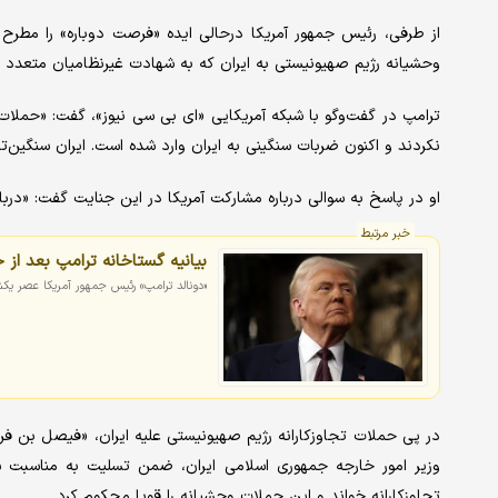
از طرفی، رئیس جمهور آمریکا درحالی ایده «فرصت دوباره» را مطرح 
وحشیانه رژیم صهیونیستی به ایران که به شهادت غیرنظامیان متعدد انج
ترامپ در گفت‌وگو با شبکه آمریکایی «ای بی سی نیوز»، گفت: «حملات اس
نکردند و اکنون ضربات سنگینی به ایران وارد شده است. ایران سنگین
او در پاسخ به سوالی درباره مشارکت آمریکا در این جنایت گفت: «دربار
خبر مرتبط
بیانیه گستاخانه ترامپ بعد از ح
«دونالد ترامپ» رئیس جمهور آمریکا عصر یکشنب
در پی حملات تجاوزکارانه رژیم صهیونیستی علیه ایران، «فیصل بن ف
وزیر امور خارجه جمهوری اسلامی ایران، ضمن تسلیت به مناسبت شها
تجاوزکارانه خواند و این حملات وحشیانه را قویا محکوم کرد.