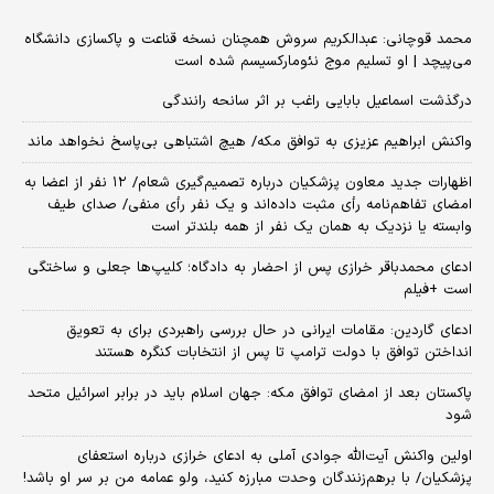
محمد قوچانی: عبدالکریم سروش همچنان نسخه قناعت و پاکسازی دانشگاه
می‌پیچد | او تسلیم موج نئومارکسیسم شده است
درگذشت اسماعیل بابایی راغب بر اثر سانحه رانندگی
واکنش ابراهیم عزیزی به توافق مکه/ هیچ اشتباهی بی‌پاسخ نخواهد ماند
اظهارات جدید معاون پزشکیان درباره تصمیم‌گیری شعام/ ۱۲ نفر از اعضا به
امضای تفاهم‌نامه رأی مثبت داده‌اند و یک نفر رأی منفی/ صدای طیف
وابسته یا نزدیک به همان یک نفر از همه بلندتر است
ادعای محمدباقر خرازی پس از احضار به دادگاه؛ کلیپ‌ها جعلی و ساختگی
است +فیلم
ادعای گاردین: مقامات ایرانی در حال بررسی راهبردی برای به تعویق
انداختن توافق با دولت ترامپ تا پس از انتخابات کنگره هستند
پاکستان بعد از امضای توافق مکه: جهان اسلام باید در برابر اسرائیل متحد
شود
اولین واکنش آیت‌الله جوادی آملی به ادعای خرازی درباره استعفای
پزشکیان/ با برهم‌زنندگان وحدت مبارزه کنید، ولو عمامه من بر سر او باشد!