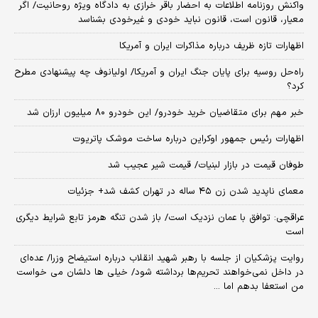
واکنش روزنامه اطلاعات به احضار باقر خرازی به دادگاه ویژه روحانیت/ اگر
معیار، قانون است، قانون نباید خودی و غیرخودی بشناسد
اظهارات تازه ظریف درباره مذاکرات ایران و آمریکا
راه‌حل روسیه برای پایان جنگ ایران و آمریکا/ اولیانوف چه پیشنهادی مطرح
کرد؟
خبر مهم برای متقاضیان خرید خودرو/ این خودرو ۸۰ میلیون ارزان شد
اظهارات رئیس جمهور اوکراین درباره ساخت موشک پاتریوت
طوفان قیمت در بازار لبنیات/ قیمت شیر عجیب شد
معمای ناپدید شدن زن ۴۵ ساله در تهران کشف شد+ جزئیات
عراقچی: توافق با عمان نزدیک است/ باز شدن تنگه هرمز تابع شرایط دیگری
است
روایت پزشکیان از جلسه با رهبر شهید انقلاب درباره استیضاح وزرا/ عده‌ای
در داخل نمی‌خواهند تحریم‌ها برداشته شود/ خیلی ها دلشان می خواست
من استعفا بدهم اما ...