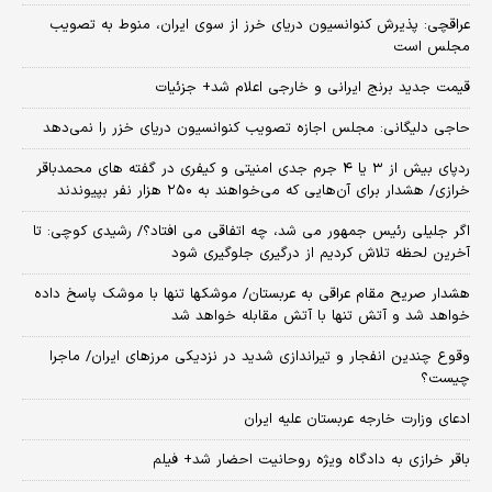
عراقچی: پذیرش کنوانسیون دریای خرز از سوی ایران، منوط به تصویب
مجلس است
قیمت جدید برنج ایرانی و خارجی اعلام شد+ جزئیات
حاجی دلیگانی: مجلس اجازه تصویب کنوانسیون دریای خزر را نمی‌دهد
ردپای بیش از ۳ یا ۴ جرم جدی امنیتی و کیفری در گفته های محمدباقر
خرازی/ هشدار برای آن‌هایی که می‌خواهند به ۲۵۰ هزار نفر بپیوندند
اگر جلیلی رئیس جمهور می شد، چه اتفاقی می افتاد؟/ رشیدی کوچی: تا
آخرین لحظه تلاش کردیم از درگیری جلوگیری شود
هشدار صریح مقام عراقی به عربستان/ موشکها تنها با موشک پاسخ داده
خواهد شد و آتش تنها با آتش مقابله خواهد شد
وقوع چندین انفجار و تیراندازی شدید در نزدیکی مرز‌های ایران/ ماجرا
چیست؟
ادعای وزارت خارجه عربستان علیه ایران
باقر خرازی به دادگاه ویژه روحانیت احضار شد+ فیلم