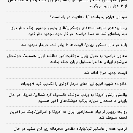
آلمان صدرنشین حداقل دستمزد اروپا شد/ کارگران حداقل‌بگیر ماهانه بیش
از ۲ هزار یورو می‌گیرند
سربازان فراری بخوانند/ آیا معافیت در راه است؟
پس‌لرزه‌های شایعه استعفای پزشکیان/آقای رئیس جمهور! زنگ خطر برای
تیم رسانه‌ای شما به صدا درآمده، در کار خود تجدید نظر کنید
زلزله در بازار مسکن تهران/ قیمت‌ها ۲ برابر شد، خریدار ناپدید شد
معاون ترامپ: به دنبال پایان موفقیت‌آمیز مناقشه ایران هستیم/ خوشحال
می‌شوم ایرانی ها مرا مسئول پایان جنگ بدانند
قیمت جدید مرغ اعلام شد
خانواده شهید لاریجانی ادعای سردار کوثری را تکذیب کرد +جزئیات
واکنش ارتش آمریکا به پرتاب موشک بالستیک کره شمالی/ آمریکا: در حال
رایزنی با متحدان درباره پرتاب موشک‌های اخیر هستیم
روایت رویترز از پیام هشدارآمیز ایران به آمریکا و اسرائیل/جنگ در آخرین
لحظه متوقف شد
ترامپ همه را غافلگیر کرد/پایگاه نظامی محرمانه زیر کاخ سفید در حال