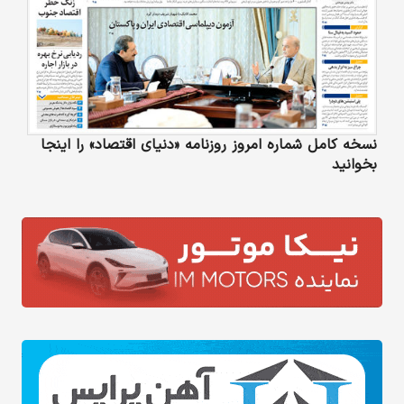
نسخه کامل شماره امروز روزنامه «دنیای‌ اقتصاد» را اینجا
بخوانید