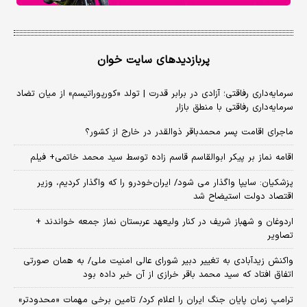
پربازدیدهای سایت خوان
سرمایه‌داری رفاقتی؛ آزادی در برابر قدرت | تولد «کورپوراتیسم» از میان تضاد
سرمایه‌داری رفاقتی با منطق بازار
ماجرای اقامت پسر محمدباقر ذوالقدر در خارج از کشور؟
اقامه نماز بر پیکر ابوالقاسم قاسم زاده توسط سید محمد خاتمی+ فیلم
پزشکیان: سایپا واگذار می شود/ ایران‌خودرو را که واگذار کردیم، وزیر
اقتصاد دولت استیضاح شد
اردوغان و شهباز شریف در کنار ولیعهد عربستان نماز جمعه خواندند +
تصاویر
واکنش زیدآبادی به تغییر دبیر شورای عالی امنیت ملی/ به همان صورتی
اتفاق افتاد که سید محمد باقر خرازی از آن خبر داده بود
ترامپ زمان پایان جنگ ایران را اعلام کرد/ تامین برخی مهمات «محدودتر»