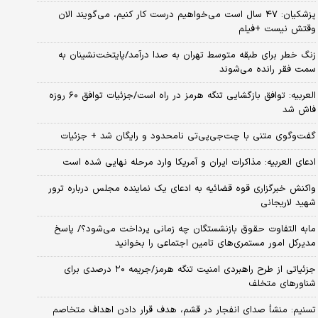
پزشکیان: ۴۷ سال است می‌خواهیم درست کار کنیم، می‌گویند الان
وقتش نیست +فیلم
زنگ خطر برای طبقه متوسط تهران به صدا درآمد/پایتخت‌نشینان به
سمت فقر رانده می‌شوند
العربیه: توافق بازگشایی تنگه هرمز در راه است/جزئیات توافق ۶۰ روزه
فاش شد
گفت‌وگوی متنی با چت‌جی‌پی‌تی نامحدود و رایگان شد + جزئیات
ادعای العربیه: مذاکرات ایران و آمریکا وارد مرحله نهایی شده است
واکنش خبرگزاری قوه قضائیه به ادعای یک نماینده مجلس درباره ترور
شهید لاریجانی
مابه التفاوت حقوق بازنشستگان چه زمانی پرداخت می‌شود؟/ پاسخ
مدیرکل امور مستمری‌های تامین اجتماعی را بخوانید
جزئیاتی از طرح راهبردی امنیت تنگه هرمز/جریمه ۲۰ درصدی برای
شناورهای متخلف
تسنیم: منشأ صدای انفجار در قشم، هدف قرار دادن اهداف متخاصم