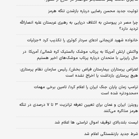
توئیت جدید محسن رضایی درباره بازشدن تنگه هرمز
چرا مصر در پیوستن به ائتلاف دریایی به رهبری عربستان علیه انصارالله
تردید دارد؟
خانواده شهید لاریجانی ادعای سردار کوثری را تکذیب کرد +جزئیات
واکنش ارتش آمریکا به پرتاب موشک بالستیک کره شمالی/ آمریکا: در
حال رایزنی با متحدان درباره پرتاب موشک‌های اخیر هستیم
اعتراض پرستاران بیمارستان فیاض بخش/ رئیس سازمان نظام پرستاری:
هیچ پرستاری بازداشت یا اخراج نشده است
ترامپ زمان پایان جنگ ایران را اعلام کرد/ تامین برخی مهمات
«محدودتر» شده است
رویترز: ایران و عمان برای تعیین تعرفه ترانزیت ۳ تا ۷ درصدی در تنگه
هرمز مذاکره می‌کنند
لیست بلندبالای توقیف اموال تراستی ها اعلام شد
شرط جدید بازنشستگی اعلام شد