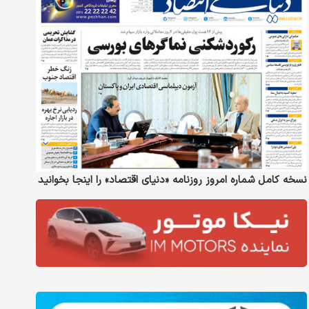
نسخه کامل شماره امروز روزنامه «دنیای‌ اقتصاد» را اینجا بخوانید