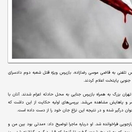
دماه، مأموران کلانتری ۱۳۰ نازی‌آباد با تماس تلفنی به قاضی موسی رضازاده، بازپرس ویژه قتل شعبه دوم دادسرای
جنوبی پایتخت اعلام کردند.
هران بزرگ به همراه بازپرس جنایی به محل حادثه اعزام شدند. آنان با
مر و پاهایش مشاهده می‌شد. بررسی‌های اولیه حکایت از این داشت که
زجویی فراخوانده شد. او درباره ماجرا توضیح داد: «مدتی بود بین من و